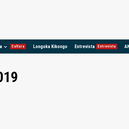
a
Longoka Kikongo
Entrevista
A
Cultura
Entrevista
019