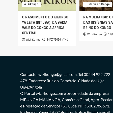
A. Kikongo
História do Kongo
O NASCIMENTO DO KIKONGO
NA MULUANGU: O
YA LETA (KITUBA): DA BAIXA
DAS INSÍGNIAS S
VALE DO CONGO À ÁFRICA
REINO DO KONGO
CENTRAL
Wizi-Kongo
11/
Wizi-Kongo
0
14/07/2026
Contacto: wizikongo@gmail.com. Tel 00244 922 722
479. Endereço: Rua do Comércio, Cidade do Uíge.
Uíge/Angola
O Portal wizi-kongo.com é propriedade da empresa
MBUNGA MANANGA, Comércio Geral, Agro-Pecúar
e Prestação de Serviços,(SU), Lda. NIF: 5002986671.
Endereço: Zango IV / Calumbo, Icolo e Bengo. e-mail: