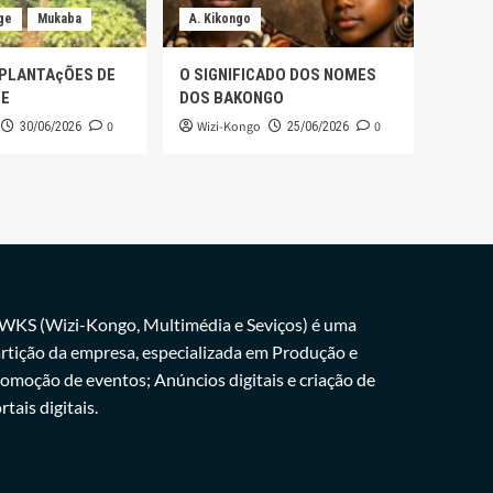
ge
Mukaba
A. Kikongo
 PLANTAçÕES DE
O SIGNIFICADO DOS NOMES
GE
DOS BAKONGO
0
Wizi-Kongo
0
30/06/2026
25/06/2026
WKS (Wizi-Kongo, Multimédia e Seviços) é uma
rtição da empresa, especializada em Produção e
omoção de eventos; Anúncios digitais e criação de
rtais digitais.