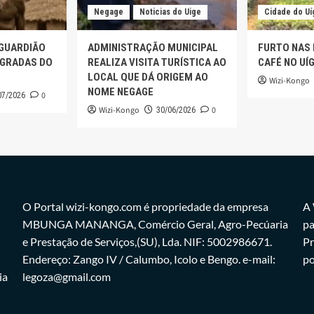
Negage
Noticias do Uige
Cidade do Uí
 GUARDIÃO
ADMINISTRAÇÃO MUNICIPAL
FURTO NAS
AGRADAS DO
REALIZA VISITA TURÍSTICA AO
CAFÉ NO UÍ
LOCAL QUE DÁ ORIGEM AO
Wizi-Kongo
NOME NEGAGE
0
07/2026
Wizi-Kongo
0
30/06/2026
O Portal wizi-kongo.com é propriedade da empresa
A 
MBUNGA MANANGA, Comércio Geral, Agro-Pecúaria
pa
e Prestação de Serviços,(SU), Lda. NIF: 5002986671.
Pr
Endereço: Zango IV / Calumbo, Icolo e Bengo. e-mail:
po
ia
legoza@gmail.com