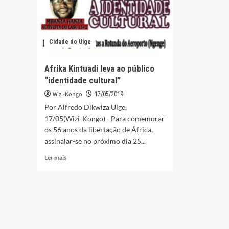
Cidade do Uíge
Afrika Kintuadi leva ao público
“identidade cultural”
Wizi-Kongo
17/05/2019
Por Alfredo Dikwiza Uíge,
17/05(Wizi-Kongo) - Para comemorar
os 56 anos da libertação de África,
assinalar-se no próximo dia 25...
Leia
Ler mais
mais
sobre
Afrika
Kintuadi
leva
ao
público