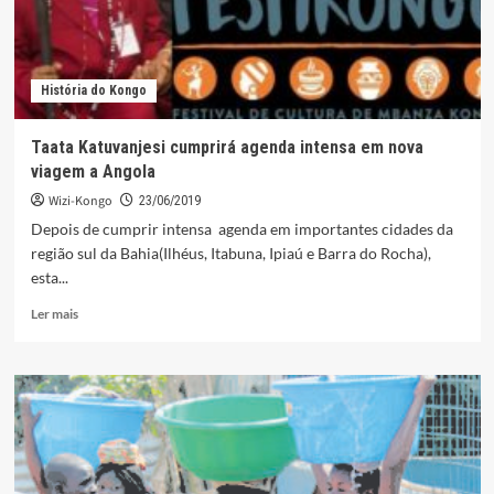
História do Kongo
Taata Katuvanjesi cumprirá agenda intensa em nova
viagem a Angola
Wizi-Kongo
23/06/2019
Depois de cumprir intensa agenda em importantes cidades da
região sul da Bahia(Ilhéus, Itabuna, Ipiaú e Barra do Rocha),
esta...
Leia
Ler mais
mais
sobre
Taata
Katuvanjesi
cumprirá
agenda
intensa
em