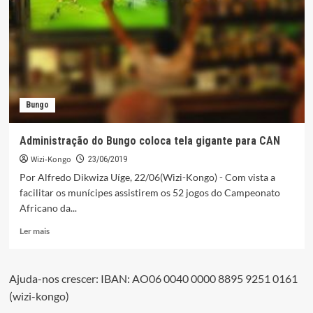
abastecimento
de
água
no
Bengo
(Alto
Kawale)
Bungo
Administração do Bungo coloca tela gigante para CAN
Wizi-Kongo
23/06/2019
Por Alfredo Dikwiza Uíge, 22/06(Wizi-Kongo) - Com vista a
facilitar os munícipes assistirem os 52 jogos do Campeonato
Africano da...
Leia
Ler mais
mais
sobre
Administração
Ajuda-nos crescer: IBAN: AO06 0040 0000 8895 9251 0161
do
(wizi-kongo)
Bungo
coloca