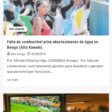
nova
viagem
a
Angola
Alto Kawale
Falta de combustível priva abastecimento de água no
Bengo (Alto Kawale)
Wizi-Kongo
23/06/2019
Por Alfredo Dikwiza Uíge, 23/06(Wizi-Kongo) - Por falta de
combustível, concretamente, gasóleo para abastecer o gerador
que permite fazer funcionar...
Leia
Ler mais
mais
sobre
Falta
de
combustível
priva