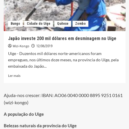
Bungo
Cidade do Uíge
Quitexe
Zombo
Japão investe 200 mil dólares em desminagem no Uíge
Wizi-Kongo
12/06/2019
Uíge - Duzentos mil dólares norte-americanos foram
empregues, nos últimos doze meses, na província do Uíge, pela
embaixada do Japão...
Leia
Ler mais
mais
sobre
Japão
Ajuda-nos crescer: IBAN: AO06 0040 0000 8895 9251 0161
investe
(wizi-kongo)
200
mil
dólares
A população do Uige
em
desminagem
Belezas naturais da província do Uíge