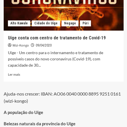
Alto Kawale
Cidade do Uíge
Negage
Púri
Uíge conta com centro de tratamento de Covid-19
Wizi-Kongo
09/04/2020
Uíge - Um centro para o internamento e tratamento de
possíveis casos do novo coronavírus (Covid-19), com
capacidade de 30...
Leia
Ler mais
mais
sobre
Uíge
Ajuda-nos crescer: IBAN: AO06 0040 0000 8895 9251 0161
conta
(wizi-kongo)
com
centro
de
A população do Uige
tratamento
de
Belezas naturais da província do Uíge