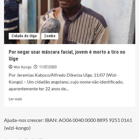
mais
de
uma
tonelada
de
liamba
Cidade do Uíge
Zombo
Por negar usar máscara facial, jovem é morto a tiro no
Uíge
Wizi-Kongo
11/07/2020
Por Jeremias Kaboco/Alfredo Dikwiza Uíge, 11/07 (Wizi-
Kongo) – Um cidadão angolano, cujo nome não identificado,
aparentemente ter 22 anos de...
Leia
Ler mais
mais
sobre
Por
Ajuda-nos crescer: IBAN: AO06 0040 0000 8895 9251 0161
negar
(wizi-kongo)
usar
máscara