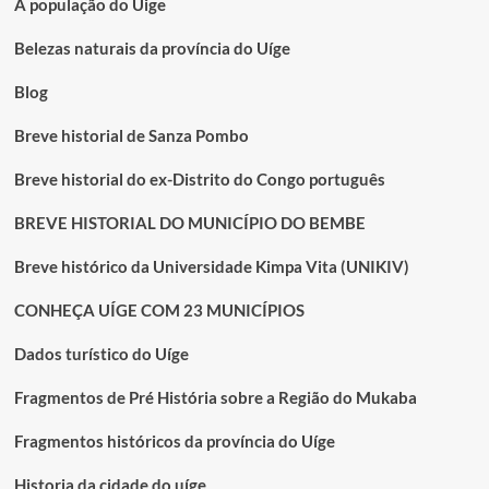
facial,
A população do Uige
jovem
é
Belezas naturais da província do Uíge
morto
a
Blog
tiro
no
Breve historial de Sanza Pombo
Uíge
Breve historial do ex-Distrito do Congo português
BREVE HISTORIAL DO MUNICÍPIO DO BEMBE
Breve histórico da Universidade Kimpa Vita (UNIKIV)
CONHEÇA UÍGE COM 23 MUNICÍPIOS
Dados turístico do Uíge
Fragmentos de Pré História sobre a Região do Mukaba
Fragmentos históricos da província do Uíge
Historia da cidade do uíge