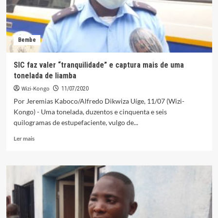
Bembe
SIC faz valer “tranquilidade” e captura mais de uma
tonelada de liamba
Wizi-Kongo
11/07/2020
Por Jeremias Kaboco/Alfredo Dikwiza Uíge, 11/07 (Wizi-
Kongo) - Uma tonelada, duzentos e cinquenta e seis
quilogramas de estupefaciente, vulgo de...
Leia
Ler mais
mais
sobre
SIC
faz
valer
“tranquilidade”
e
captura