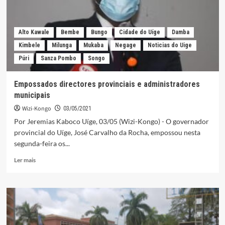
para
o
município
Alto Kawale
Bembe
Bungo
Cidade do Uíge
Damba
Kimbele
Milunga
Mukaba
Negage
Noticias do Uige
Púri
Sanza Pombo
Songo
Empossados directores provinciais e administradores
municipais
Wizi-Kongo
03/05/2021
Por Jeremias Kaboco Uíge, 03/05 (Wizi-Kongo) - O governador
provincial do Uíge, José Carvalho da Rocha, empossou nesta
segunda-feira os...
Leia
Ler mais
mais
sobre
Empossados
directores
provinciais
e