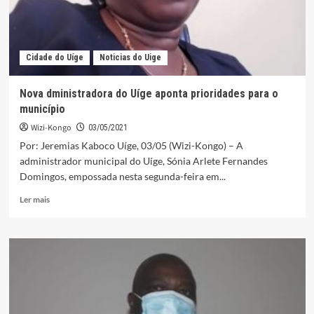
Cidade do Uíge
Noticias do Uige
Nova dministradora do Uíge aponta prioridades para o
município
Wizi-Kongo
03/05/2021
Por: Jeremias Kaboco Uíge, 03/05 (Wizi-Kongo) – A
administrador municipal do Uíge, Sónia Arlete Fernandes
Domingos, empossada nesta segunda-feira em...
Leia
Ler mais
mais
sobre
Nova
dministradora
do
Uíge
aponta
prioridades