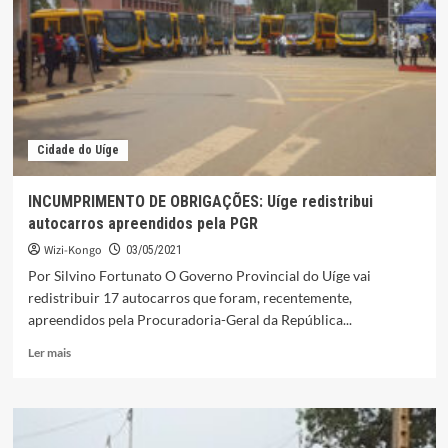
administradores
municipais
Cidade do Uíge
INCUMPRIMENTO DE OBRIGAÇÕES: Uíge redistribui
autocarros apreendidos pela PGR
Wizi-Kongo
03/05/2021
Por Silvino Fortunato O Governo Provincial do Uíge vai
redistribuir 17 autocarros que foram, recentemente,
apreendidos pela Procuradoria-Geral da República...
Leia
Ler mais
mais
sobre
INCUMPRIMENTO
DE
OBRIGAÇÕES: