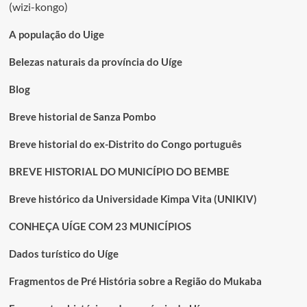
(wizi-kongo)
mais
antiga
da
A população do Uige
cidade
do
Belezas naturais da província do Uíge
Uíge
Blog
Breve historial de Sanza Pombo
Breve historial do ex-Distrito do Congo português
BREVE HISTORIAL DO MUNICÍPIO DO BEMBE
Breve histórico da Universidade Kimpa Vita (UNIKIV)
CONHEÇA UÍGE COM 23 MUNICÍPIOS
Dados turístico do Uíge
Fragmentos de Pré História sobre a Região do Mukaba