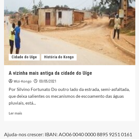
Uíge
redistribui
autocarros
apreendidos
pela
PGR
Cidade do Uíge
História do Kongo
A vizinha mais antiga da cidade do Uíge
Wizi-Kongo
03/05/2021
Por Silvino Fortunato Do outro lado da estrada, semi-asfaltada,
que deixa salientes os mecanismos de escoamento das águas
pluviais, está...
Leia
Ler mais
mais
sobre
A
Ajuda-nos crescer: IBAN: AO06 0040 0000 8895 9251 0161
vizinha