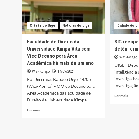
Cidade do Uíge
Noticias do Uige
Cidade do U
Faculdade de Direito da
SIC recupe
Universidade Kimpa Vita sem
detém cri
Vice Decano para Área
Wizi-Kongo
Académica há mais de um ano
UÍGE - Depo
Wizi-Kongo
14/05/2021
inteligência
investigativa
Por Jeremias Kaboco Uíge, 14/05
Investigação 
(Wizi-Kongo) – O Vice Decano para
Área Académica da Faculdade de
Leia
Ler mais
Direito da Universidade Kimpa...
mais
sobre
Leia
Ler mais
SIC
mais
recupe
sobre
meios
Faculdade
rouba
de
e
Direito