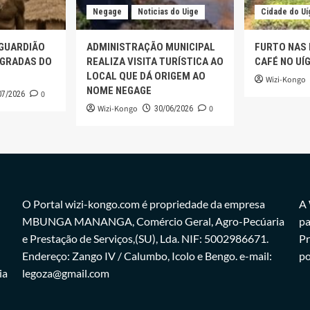
Negage
Noticias do Uige
Cidade do Uí
 GUARDIÃO
ADMINISTRAÇÃO MUNICIPAL
FURTO NAS
AGRADAS DO
REALIZA VISITA TURÍSTICA AO
CAFÉ NO UÍ
LOCAL QUE DÁ ORIGEM AO
Wizi-Kongo
NOME NEGAGE
0
07/2026
Wizi-Kongo
0
30/06/2026
O Portal wizi-kongo.com é propriedade da empresa
A 
MBUNGA MANANGA, Comércio Geral, Agro-Pecúaria
pa
e Prestação de Serviços,(SU), Lda. NIF: 5002986671.
Pr
Endereço: Zango IV / Calumbo, Icolo e Bengo. e-mail:
po
ia
legoza@gmail.com