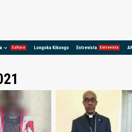
a
Longoka Kikongo
Entrevista
A
Cultura
Entrevista
021