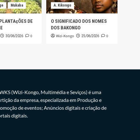
ge
Mukaba
A. Kikongo
 PLANTAçÕES DE
O SIGNIFICADO DOS NOMES
GE
DOS BAKONGO
0
Wizi-Kongo
0
30/06/2026
25/06/2026
WKS (Wizi-Kongo, Multimédia e Seviços) é uma
rtição da empresa, especializada em Produção e
omoção de eventos; Anúncios digitais e criação de
rtais digitais.