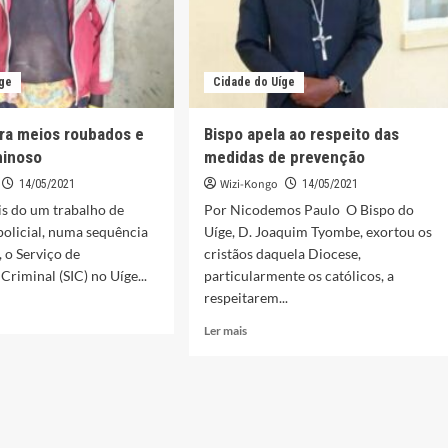
íge
Cidade do Uíge
ra meios roubados e
Bispo apela ao respeito das
minoso
medidas de prevenção
Wizi-Kongo
14/05/2021
14/05/2021
is do um trabalho de
Por Nicodemos Paulo O Bispo do
 policial, numa sequência
Uíge, D. Joaquim Tyombe, exortou os
, o Serviço de
cristãos daquela Diocese,
Criminal (SIC) no Uíge...
particularmente os católicos, a
respeitarem...
Leia
Ler mais
mais
sobre
ra
Bispo
apela
dos
ao
respeito