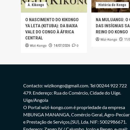
A. Kikongo
História do Kongo
O NASCIMENTO DO KIKONGO
NA MULUANGU: O
YA LETA (KITUBA): DA BAIXA
DAS INSÍGNIAS S
VALE DO CONGO À ÁFRICA
REINO DO KONGO
CENTRAL
Wizi-Kongo
11/
Wizi-Kongo
0
14/07/2026
Contacto: wizikongo@gmail.com. Tel 00244 922 722
479. Endereço: Rua do Comércio, Cidade do Uíge.
Uíge/Angola
O Portal wizi-kongo.com é propriedade da empresa
MBUNGA MANANGA, Comércio Geral, Agro-Pecúar
e Prestação de Serviços,(SU), Lda. NIF: 5002986671.
Endereço: Zango IV / Calumbo, Icolo e Bengo. e-mail: