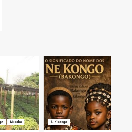
ge
Mukaba
A. Kikongo