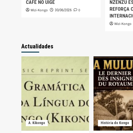
CAFÉ NO UÍGE
NZENZU ES
REFORÇA 
Wizi-Kongo
0
30/06/2026
INTERNAC
Wizi-Kongo
Actualidades
A. Kikongo
História do Kongo