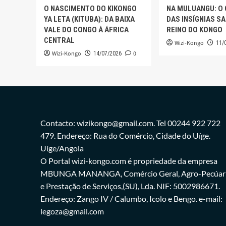
O NASCIMENTO DO KIKONGO
NA MULUANGU: O
YA LETA (KITUBA): DA BAIXA
DAS INSÍGNIAS S
VALE DO CONGO À ÁFRICA
REINO DO KONGO
CENTRAL
Wizi-Kongo
11/
Wizi-Kongo
0
14/07/2026
Contacto: wizikongo@gmail.com. Tel 00244 922 722
479. Endereço: Rua do Comércio, Cidade do Uíge.
Uíge/Angola
O Portal wizi-kongo.com é propriedade da empresa
MBUNGA MANANGA, Comércio Geral, Agro-Pecúar
e Prestação de Serviços,(SU), Lda. NIF: 5002986671.
Endereço: Zango IV / Calumbo, Icolo e Bengo. e-mail:
legoza@gmail.com