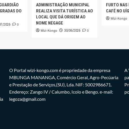
 GUARDIÃO
ADMINISTRAÇÃO MUNICIPAL
FURTO NAS
AGRADAS DO
REALIZA VISITA TURÍSTICA AO
CAFÉ NO UÍ
LOCAL QUE DÁ ORIGEM AO
Wizi-Kongo
NOME NEGAGE
0
07/2026
Wizi-Kongo
0
30/06/2026
O Portal wizi-kongo.com é propriedade da empresa
A 
MBUNGA MANANGA, Comércio Geral, Agro-Pecúaria
pa
e Prestação de Serviços,(SU), Lda. NIF: 5002986671.
Pr
Endereço: Zango IV / Calumbo, Icolo e Bengo. e-mail:
po
ia
legoza@gmail.com