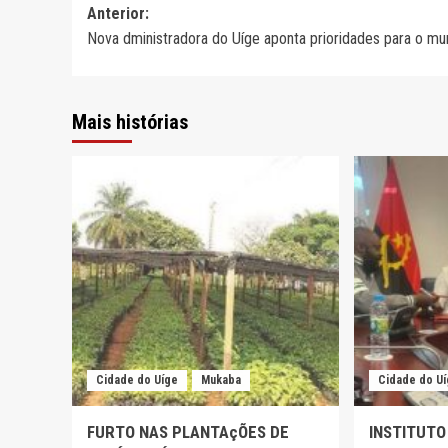
Navegação
Anterior:
Nova dministradora do Uíge aponta prioridades para o mun
de
artigos
Mais histórias
Cidade do Uíge
Mukaba
Cidade do U
FURTO NAS PLANTAçÕES DE
INSTITUTO