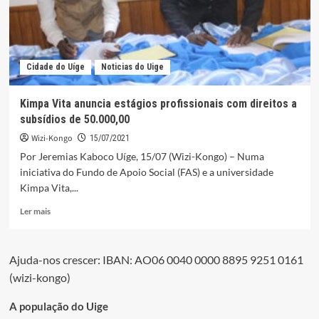
autárquica
do
Songo
avaliada
em
Cidade do Uíge
Noticias do Uige
218.171.318,00
Kimpa Vita anuncia estágios profissionais com direitos a
subsídios de 50.000,00
Wizi-Kongo
15/07/2021
Por Jeremias Kaboco Uíge, 15/07 (Wizi-Kongo) – Numa
iniciativa do Fundo de Apoio Social (FAS) e a universidade
Kimpa Vita,...
Leia
Ler mais
mais
sobre
Kimpa
Ajuda-nos crescer: IBAN: AO06 0040 0000 8895 9251 0161
Vita
(wizi-kongo)
anuncia
estágios
profissionais
A população do Uige
com