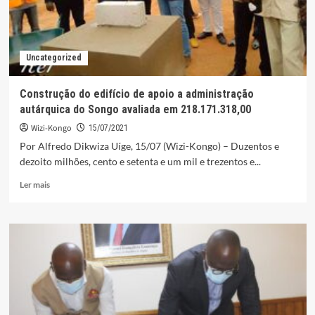
Uncategorized
Construção do edifício de apoio a administração
autárquica do Songo avaliada em 218.171.318,00
Wizi-Kongo
15/07/2021
Por Alfredo Dikwiza Uíge, 15/07 (Wizi-Kongo) – Duzentos e
dezoito milhões, cento e setenta e um mil e trezentos e...
Leia
Ler mais
mais
sobre
Construção
do
edifício
de
apoio
a
administração