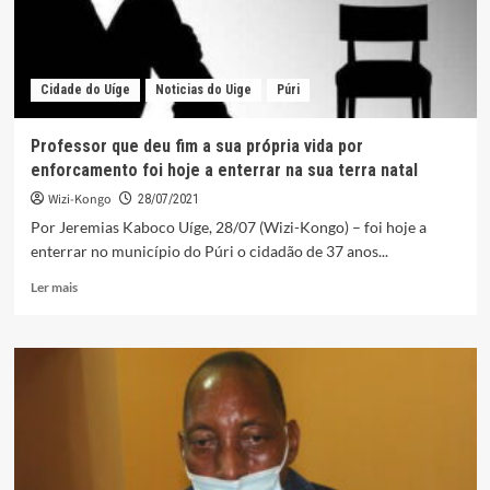
Cidade do Uíge
Noticias do Uige
Púri
Professor que deu fim a sua própria vida por
enforcamento foi hoje a enterrar na sua terra natal
Wizi-Kongo
28/07/2021
Por Jeremias Kaboco Uíge, 28/07 (Wizi-Kongo) – foi hoje a
enterrar no município do Púri o cidadão de 37 anos...
Leia
Ler mais
mais
sobre
Professor
que
deu
fim
a
sua
própria