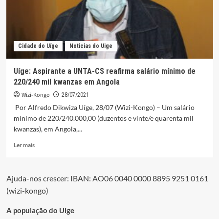
vida
por
enforcamento
foi
hoje
Cidade do Uíge
Noticias do Uige
a
enterrar
na
Uíge: Aspirante a UNTA-CS reafirma salário mínimo de
sua
220/240 mil kwanzas em Angola
terra
natal
Wizi-Kongo
28/07/2021
Por Alfredo Dikwiza Uíge, 28/07 (Wizi-Kongo) – Um salário
mínimo de 220/240.000,00 (duzentos e vinte/e quarenta mil
kwanzas), em Angola,...
Leia
Ler mais
mais
sobre
Uíge:
Ajuda-nos crescer: IBAN: AO06 0040 0000 8895 9251 0161
Aspirante
(wizi-kongo)
a
UNTA-
CS
A população do Uige
reafirma