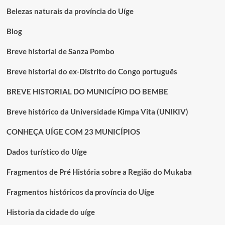
salário
Belezas naturais da província do Uíge
mínimo
de
Blog
220/240
mil
Breve historial de Sanza Pombo
kwanzas
em
Breve historial do ex-Distrito do Congo português
Angola
BREVE HISTORIAL DO MUNICÍPIO DO BEMBE
Breve histórico da Universidade Kimpa Vita (UNIKIV)
CONHEÇA UÍGE COM 23 MUNICÍPIOS
Dados turístico do Uíge
Fragmentos de Pré História sobre a Região do Mukaba
Fragmentos históricos da província do Uíge
Historia da cidade do uíge