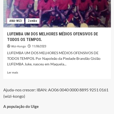
ANA-WIZI
Zombo
LUFEMBA UM DOS MELHORES MÉDIOS OFENSIVOS DE
TODOS OS TEMPOS.
Wizi-Kongo
11/06/2023
LUFEMBA UM DOS MELHORES MÉDIOS OFENSIVOS DE
TODOS TEMPOS. Por Napoleão da Piedade Brandão Gislão
LUFEMBA Juke, nasceu em Maquela...
Leia
Ler mais
mais
sobre
LUFEMBA UM
Ajuda-nos crescer: IBAN: AO06 0040 0000 8895 9251 0161
DOS
(wizi-kongo)
MELHORES
MÉDIOS
OFENSIVOS
A população do Uige
DE