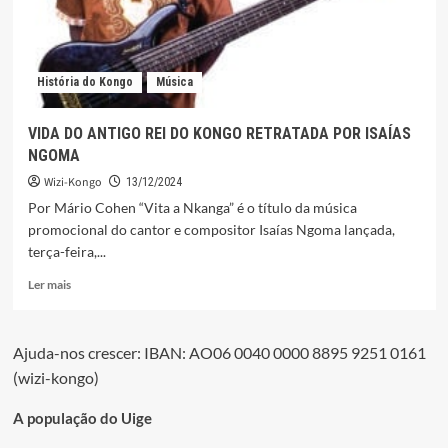
História do Kongo
Música
VIDA DO ANTIGO REI DO KONGO RETRATADA POR ISAÍAS
NGOMA
Wizi-Kongo
13/12/2024
Por Mário Cohen “Vita a Nkanga” é o título da música
promocional do cantor e compositor Isaías Ngoma lançada,
terça-feira,...
Leia
Ler mais
mais
sobre
VIDA
Ajuda-nos crescer: IBAN: AO06 0040 0000 8895 9251 0161
DO
(wizi-kongo)
ANTIGO
REI
DO
A população do Uige
KONGO