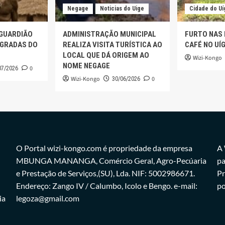
Negage
Noticias do Uige
Cidade do Uí
 GUARDIÃO
ADMINISTRAÇÃO MUNICIPAL
FURTO NAS
AGRADAS DO
REALIZA VISITA TURÍSTICA AO
CAFÉ NO UÍ
LOCAL QUE DÁ ORIGEM AO
Wizi-Kongo
NOME NEGAGE
0
07/2026
Wizi-Kongo
0
30/06/2026
O Portal wizi-kongo.com é propriedade da empresa
A 
MBUNGA MANANGA, Comércio Geral, Agro-Pecúaria
pa
e Prestação de Serviços,(SU), Lda. NIF: 5002986671.
Pr
Endereço: Zango IV / Calumbo, Icolo e Bengo. e-mail:
po
ia
legoza@gmail.com