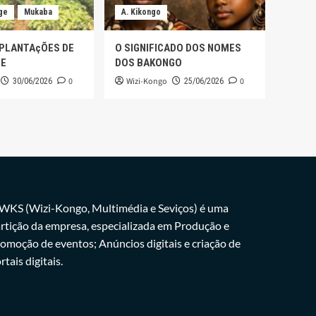
ge
Mukaba
A. Kikongo
 PLANTAçÕES DE
O SIGNIFICADO DOS NOMES
GE
DOS BAKONGO
0
Wizi-Kongo
0
30/06/2026
25/06/2026
WKS (Wizi-Kongo, Multimédia e Seviços) é uma
rtição da empresa, especializada em Produção e
omoção de eventos; Anúncios digitais e criação de
rtais digitais.