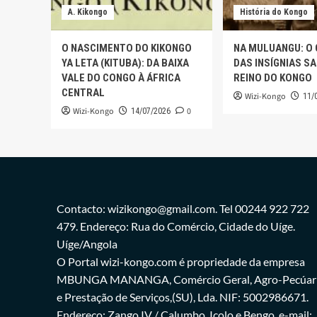
A. Kikongo
História do Kongo
O NASCIMENTO DO KIKONGO
NA MULUANGU: O
YA LETA (KITUBA): DA BAIXA
DAS INSÍGNIAS S
VALE DO CONGO À ÁFRICA
REINO DO KONGO
CENTRAL
Wizi-Kongo
11/
Wizi-Kongo
0
14/07/2026
Contacto: wizikongo@gmail.com. Tel 00244 922 722
479. Endereço: Rua do Comércio, Cidade do Uíge.
Uíge/Angola
O Portal wizi-kongo.com é propriedade da empresa
MBUNGA MANANGA, Comércio Geral, Agro-Pecúar
e Prestação de Serviços,(SU), Lda. NIF: 5002986671.
Endereço: Zango IV / Calumbo, Icolo e Bengo. e-mail: