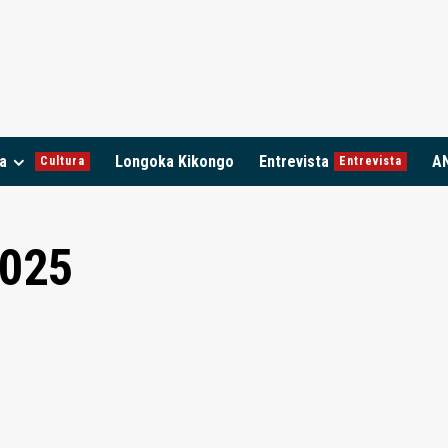
a
Longoka Kikongo
Entrevista
A
Cultura
Entrevista
2025