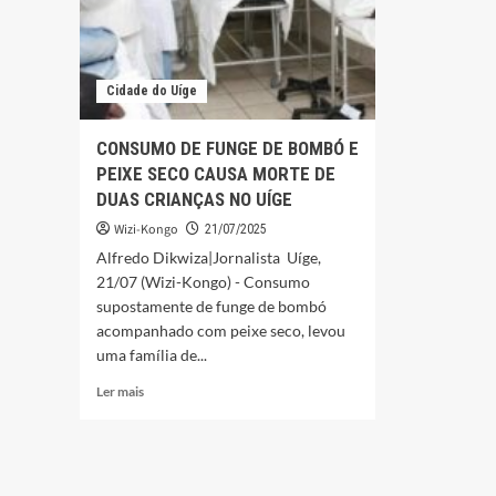
Cidade do Uíge
CONSUMO DE FUNGE DE BOMBÓ E
PEIXE SECO CAUSA MORTE DE
DUAS CRIANÇAS NO UÍGE
Wizi-Kongo
21/07/2025
Alfredo Dikwiza|Jornalista Uíge,
21/07 (Wizi-Kongo) - Consumo
supostamente de funge de bombó
acompanhado com peixe seco, levou
uma família de...
Leia
Ler mais
mais
sobre
CONSUMO
DE
FUNGE