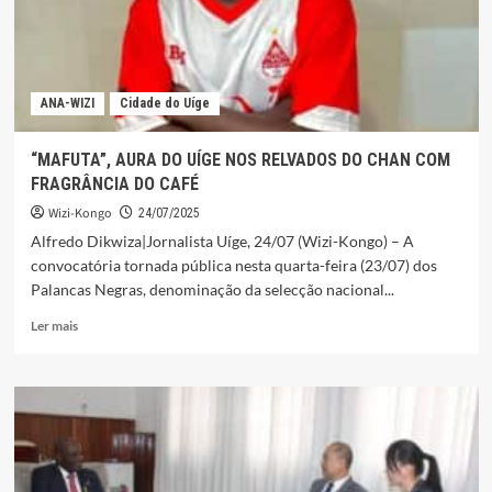
ANA-WIZI
Cidade do Uíge
“MAFUTA”, AURA DO UÍGE NOS RELVADOS DO CHAN COM
FRAGRÂNCIA DO CAFÉ
Wizi-Kongo
24/07/2025
Alfredo Dikwiza|Jornalista Uíge, 24/07 (Wizi-Kongo) – A
convocatória tornada pública nesta quarta-feira (23/07) dos
Palancas Negras, denominação da selecção nacional...
Leia
Ler mais
mais
sobre
“MAFUTA”,
AURA
DO
UÍGE
NOS
RELVADOS