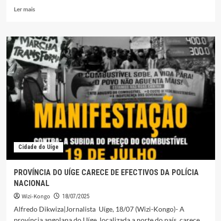
Leia
Ler mais
mais
sobre
POPULAÇÃO
DO
UÍGE
MANIFESTA-
SE
CONTRA
SUBIDA
DO
PREÇO
DO
COMBUSTÍVEL
E
Cidade do Uíge
DO
TÁXI
PROVÍNCIA DO UÍGE CARECE DE EFECTIVOS DA POLÍCIA
NACIONAL
Wizi-Kongo
18/07/2025
Alfredo Dikwiza|Jornalista Uíge, 18/07 (Wizi-Kongo)- A
província angolana do Uíge, localizada a norte do país, carece