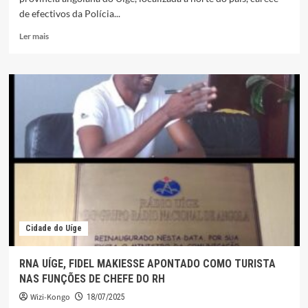
de efectivos da Polícia...
Leia
Ler mais
mais
sobre
PROVÍNCIA
DO
UÍGE
CARECE
DE
EFECTIVOS
DA
POLÍCIA
NACIONAL
Cidade do Uíge
RNA UÍGE, FIDEL MAKIESSE APONTADO COMO TURISTA
NAS FUNÇÕES DE CHEFE DO RH
Wizi-Kongo
18/07/2025