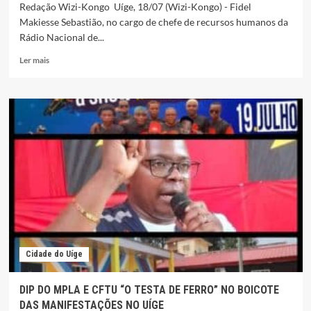
Redação Wizi-Kongo Uíge, 18/07 (Wizi-Kongo) - Fidel
Makiesse Sebastião, no cargo de chefe de recursos humanos da
Rádio Nacional de...
Leia
Ler mais
mais
sobre
RNA
UÍGE,
FIDEL
MAKIESSE
APONTADO
COMO
TURISTA
NAS
FUNÇÕES
DE
CHEFE
DO
Cidade do Uíge
RH
DIP DO MPLA E CFTU “O TESTA DE FERRO” NO BOICOTE
DAS MANIFESTAÇÕES NO UÍGE