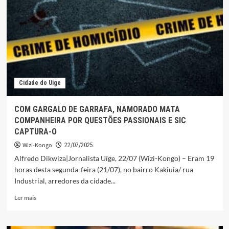
CHINA
PARA
EXPLORAÇÃO
MINEIRA
E
COOPERAÇÃO
SOCIAL
Cidade do Uíge
COM GARGALO DE GARRAFA, NAMORADO MATA
COMPANHEIRA POR QUESTÕES PASSIONAIS E SIC
CAPTURA-O
Wizi-Kongo
22/07/2025
Alfredo Dikwiza|Jornalista Uíge, 22/07 (Wizi-Kongo) – Eram 19
horas desta segunda-feira (21/07), no bairro Kakiuia/ rua
Industrial, arredores da cidade...
Leia
Ler mais
mais
sobre
COM