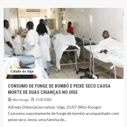
sobre
ASSASSINATO
DE
DOIS
JOVENS
EM
MENOS
DE
24HS
CHOCA
UÍGE
Cidade do Uíge
CONSUMO DE FUNGE DE BOMBÓ E PEIXE SECO CAUSA
MORTE DE DUAS CRIANÇAS NO UÍGE
Wizi-Kongo
21/07/2025
Alfredo Dikwiza|Jornalista Uíge, 21/07 (Wizi-Kongo) -
Consumo supostamente de funge de bombó acompanhado com
peixe seco, levou uma família de...