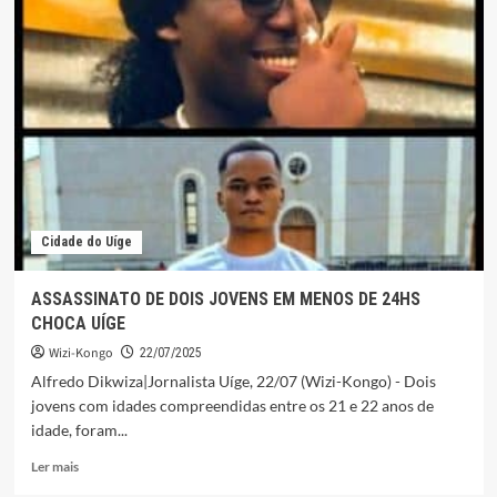
GARGALO
DE
GARRAFA,
NAMORADO
MATA
COMPANHEIRA
POR
QUESTÕES
PASSIONAIS
E
SIC
Cidade do Uíge
CAPTURA-
O
ASSASSINATO DE DOIS JOVENS EM MENOS DE 24HS
CHOCA UÍGE
Wizi-Kongo
22/07/2025
Alfredo Dikwiza|Jornalista Uíge, 22/07 (Wizi-Kongo) - Dois
jovens com idades compreendidas entre os 21 e 22 anos de
idade, foram...
Leia
Ler mais
mais