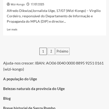
Wizi-Kongo
17/07/2025
Alfredo Dikwiza|Jornalista Uíge, 17/07 (Wizi-Kongo) – Virgílio
Cordeiro, responsável do Departamento de Informação e
Propaganda do MPLA (DIP) e director...
Leia
Ler mais
mais
sobre
DIP
DO
Paginação
1
2
Próximo
MPLA
E
dos
CFTU
Ajuda-nos crescer: IBAN: AO06 0040 0000 8895 9251 0161
conteúdos
“O
(wizi-kongo)
TESTA
DE
A população do Uige
FERRO”
NO
Belezas naturais da província do Uíge
BOICOTE
DAS
Blog
MANIFESTAÇÕES
NO
UÍGE
Breve historial de Sanza Pombo