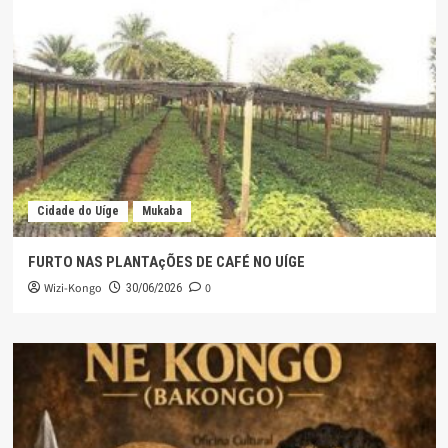
Cidade do Uíge
Mukaba
FURTO NAS PLANTAçÕES DE CAFÉ NO UÍGE
Wizi-Kongo
0
30/06/2026