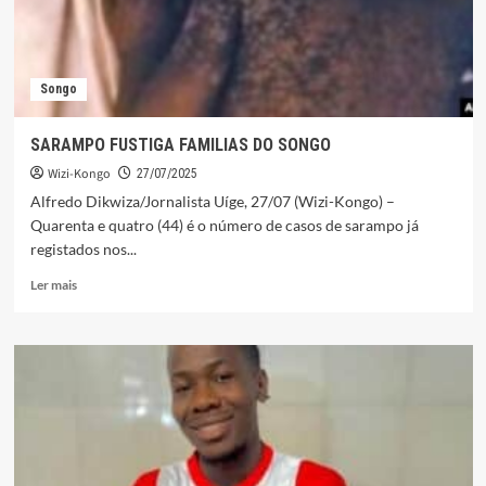
Songo
SARAMPO FUSTIGA FAMILIAS DO SONGO
Wizi-Kongo
27/07/2025
Alfredo Dikwiza/Jornalista Uíge, 27/07 (Wizi-Kongo) –
Quarenta e quatro (44) é o número de casos de sarampo já
registados nos...
Leia
Ler mais
mais
sobre
SARAMPO
FUSTIGA
FAMILIAS
DO
SONGO