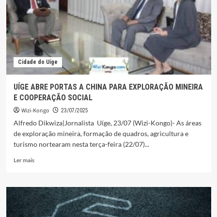
DO
CHAN
COM
FRAGRÂNCIA
DO
CAFÉ
Cidade do Uíge
UÍGE ABRE PORTAS A CHINA PARA EXPLORAÇÃO MINEIRA
E COOPERAÇÃO SOCIAL
Wizi-Kongo
23/07/2025
Alfredo Dikwiza|Jornalista Uíge, 23/07 (Wizi-Kongo)- As áreas
de exploração mineira, formação de quadros, agricultura e
turismo nortearam nesta terça-feira (22/07)...
Leia
Ler mais
mais
sobre
UÍGE
ABRE
PORTAS
A