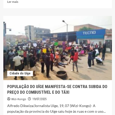
Leia
Ler mais
mais
sobre
CONSUMO
DE
FUNGE
DE
BOMBÓ
E
PEIXE
SECO
CAUSA
MORTE
DE
DUAS
Cidade do Uíge
CRIANÇAS
NO
UÍGE
POPULAÇÃO DO UÍGE MANIFESTA-SE CONTRA SUBIDA DO
PREÇO DO COMBUSTÍVEL E DO TÁXI
Wizi-Kongo
19/07/2025
Alfredo Dikwiza/Jornalista Uíge, 19, 07 (Wizi-Kongo)- A
população da província do Uíge saiu hoje às ruas e com o uso...