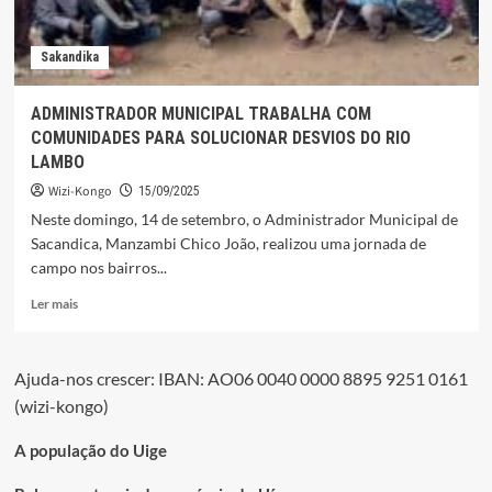
DE
DOIS
Sakandika
CIDADÃOS
ADMINISTRADOR MUNICIPAL TRABALHA COM
COMUNIDADES PARA SOLUCIONAR DESVIOS DO RIO
LAMBO
Wizi-Kongo
15/09/2025
Neste domingo, 14 de setembro, o Administrador Municipal de
Sacandica, Manzambi Chico João, realizou uma jornada de
campo nos bairros...
Leia
Ler mais
mais
sobre
ADMINISTRADOR
Ajuda-nos crescer: IBAN: AO06 0040 0000 8895 9251 0161
MUNICIPAL
(wizi-kongo)
TRABALHA
COM
COMUNIDADES
A população do Uige
PARA
SOLUCIONAR