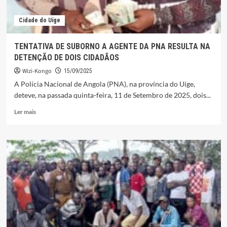
Cidade do Uíge
TENTATIVA DE SUBORNO A AGENTE DA PNA RESULTA NA
DETENÇÃO DE DOIS CIDADÃOS
Wizi-Kongo
15/09/2025
A Polícia Nacional de Angola (PNA), na província do Uíge,
deteve, na passada quinta-feira, 11 de Setembro de 2025, dois...
Leia
Ler mais
mais
sobre
TENTATIVA
DE
SUBORNO
A
AGENTE
DA
PNA
RESULTA
NA
DETENÇÃO