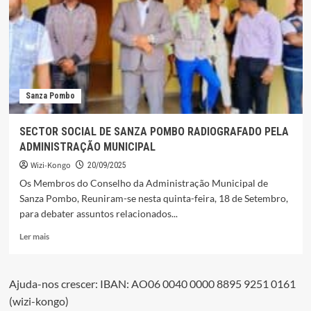
MELHORAMENTO
DA
VIA
DO
MASSELELE
QUE
LIGA
Sanza Pombo
SONGO
Á
BEMBE
SECTOR SOCIAL DE SANZA POMBO RADIOGRAFADO PELA
ADMINISTRAÇÃO MUNICIPAL
Wizi-Kongo
20/09/2025
Os Membros do Conselho da Administração Municipal de
Sanza Pombo, Reuniram-se nesta quinta-feira, 18 de Setembro,
para debater assuntos relacionados...
Leia
Ler mais
mais
sobre
SECTOR
Ajuda-nos crescer: IBAN: AO06 0040 0000 8895 9251 0161
SOCIAL
(wizi-kongo)
DE