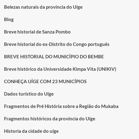
UMA
Belezas naturais da província do Uíge
HISTÓRIA
DE
Blog
AMOR,
PERDA
Breve historial de Sanza Pombo
E
SUPERACÃO
Breve historial do ex-Distrito do Congo português
EM
KIKONGO
BREVE HISTORIAL DO MUNICÍPIO DO BEMBE
Breve histórico da Universidade Kimpa Vita (UNIKIV)
CONHEÇA UÍGE COM 23 MUNICÍPIOS
Dados turístico do Uíge
Fragmentos de Pré História sobre a Região do Mukaba
Fragmentos históricos da província do Uíge
Historia da cidade do uíge