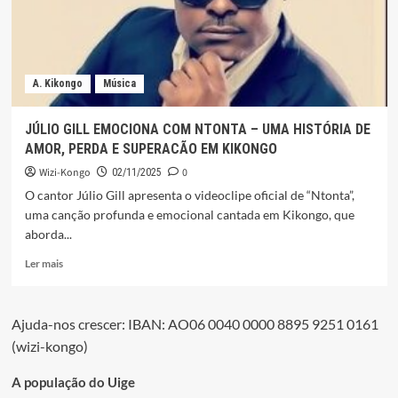
O
COBRE
COMO
MOTOR
DA
A. Kikongo
Música
DIVERSIFICACÃO
ECONÓMICA
JÚLIO GILL EMOCIONA COM NTONTA – UMA HISTÓRIA DE
AMOR, PERDA E SUPERACÃO EM KIKONGO
Wizi-Kongo
0
02/11/2025
O cantor Júlio Gill apresenta o videoclipe oficial de “Ntonta”,
uma canção profunda e emocional cantada em Kikongo, que
aborda...
Leia
Ler mais
mais
sobre
JÚLIO
Ajuda-nos crescer: IBAN: AO06 0040 0000 8895 9251 0161
GILL
(wizi-kongo)
EMOCIONA
COM
NTONTA
A população do Uige
–