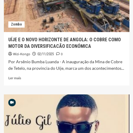
Zombo
UÍJE E O NOVO HORIZONTE DE ANGOLA: O COBRE COMO
MOTOR DA DIVERSIFICACÃO ECONÓMICA
Wizi-Kongo
0
02/11/2025
Por Arsênio Bumba Luanda - A inauguração da Mina de Cobre
de Tetelo, na província do Uíje, marca um dos acontecimentos...
Leia
Ler mais
mais
sobre
UÍJE
E
O
NOVO
HORIZONTE
DE
ANGOLA: