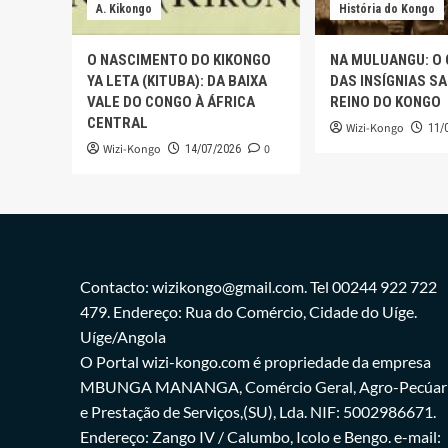
A. Kikongo
História do Kongo
O NASCIMENTO DO KIKONGO
NA MULUANGU: O
YA LETA (KITUBA): DA BAIXA
DAS INSÍGNIAS S
VALE DO CONGO À ÁFRICA
REINO DO KONGO
CENTRAL
Wizi-Kongo
11/
Wizi-Kongo
0
14/07/2026
Contacto: wizikongo@gmail.com. Tel 00244 922 722
479. Endereço: Rua do Comércio, Cidade do Uíge.
Uíge/Angola
O Portal wizi-kongo.com é propriedade da empresa
MBUNGA MANANGA, Comércio Geral, Agro-Pecúar
e Prestação de Serviços,(SU), Lda. NIF: 5002986671.
Endereço: Zango IV / Calumbo, Icolo e Bengo. e-mail: