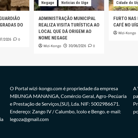
Negage
Noticias do Uige
Cidade do Uí
 GUARDIÃO
ADMINISTRAÇÃO MUNICIPAL
FURTO NAS
AGRADAS DO
REALIZA VISITA TURÍSTICA AO
CAFÉ NO UÍ
LOCAL QUE DÁ ORIGEM AO
Wizi-Kongo
NOME NEGAGE
0
07/2026
Wizi-Kongo
0
30/06/2026
O Portal wizi-kongo.com é propriedade da empresa
A 
MBUNGA MANANGA, Comércio Geral, Agro-Pecúaria
pa
e Prestação de Serviços,(SU), Lda. NIF: 5002986671.
Pr
Endereço: Zango IV / Calumbo, Icolo e Bengo. e-mail:
po
ia
legoza@gmail.com