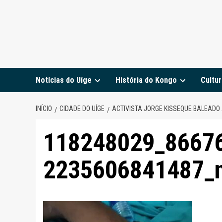
Notícias do Uíge
História do Kongo
Cultur
INÍCIO
CIDADE DO UÍGE
ACTIVISTA JORGE KISSEQUE BALEADO
118248029_8667
2235606841487_