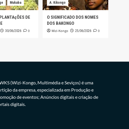
ge
Mukaba
A. Kikongo
 PLANTAçÕES DE
O SIGNIFICADO DOS NOMES
GE
DOS BAKONGO
0
Wizi-Kongo
0
30/06/2026
25/06/2026
WKS (Wizi-Kongo, Multimédia e Seviços) é uma
rtição da empresa, especializada em Produção e
omoção de eventos; Anúncios digitais e criação de
rtais digitais.