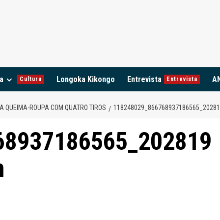
a
Longoka Kikongo
Entrevista
A
Cultura
Entrevista
 A QUEIMA-ROUPA COM QUATRO TIROS
118248029_866768937186565_2028
68937186565_202819
n