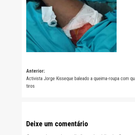
Navegação
Anterior:
Activista Jorge Kisseque baleado a queima-roupa com qu
de
tiros
artigos
Deixe um comentário