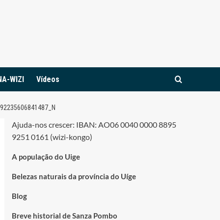
NA-WIZI
Vídeos
192235606841487_N
Ajuda-nos crescer: IBAN: AO06 0040 0000 8895
9251 0161 (wizi-kongo)
A população do Uige
Belezas naturais da província do Uíge
Blog
Breve historial de Sanza Pombo