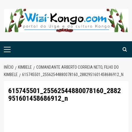
Skip
to
content
Menu
principal
INÍCIO
KIMBELE
COMANDANTE ARBERTO CORREIA NETO, FILHO DO
KIMBELE
615745501_25562544880078160_2882951601458686912_N
615745501_25562544880078160_2882
951601458686912_n