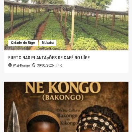
Cidade do Uíge
Mukaba
FURTO NAS PLANTAçÕES DE CAFÉ NO UÍGE
Wizi-Kongo
0
30/06/2026