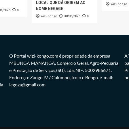
LOCAL QUE DÁ ORIGEM AO
Wizi-Kongo
NOME NEGAGE
0
07/2026
Wizi-Kongo
0
30/06/2026
O Portal wizi-kongo.com é propriedade da empresa
A 
MBUNGA MANANGA, Comércio Geral, Agro-Pecúaria
pa
e Prestação de Serviços,(SU), Lda. NIF: 5002986671.
Pr
Endereço: Zango IV / Calumbo, Icolo e Bengo. e-mail:
po
ia
legoza@gmail.com