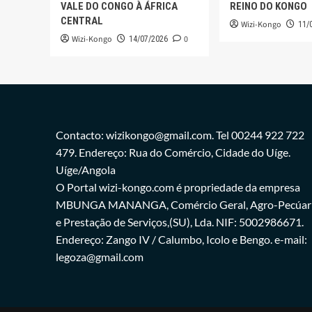
VALE DO CONGO À ÁFRICA
REINO DO KONGO
CENTRAL
Wizi-Kongo
11/
Wizi-Kongo
0
14/07/2026
Contacto: wizikongo@gmail.com. Tel 00244 922 722
479. Endereço: Rua do Comércio, Cidade do Uíge.
Uíge/Angola
O Portal wizi-kongo.com é propriedade da empresa
MBUNGA MANANGA, Comércio Geral, Agro-Pecúar
e Prestação de Serviços,(SU), Lda. NIF: 5002986671.
Endereço: Zango IV / Calumbo, Icolo e Bengo. e-mail:
legoza@gmail.com