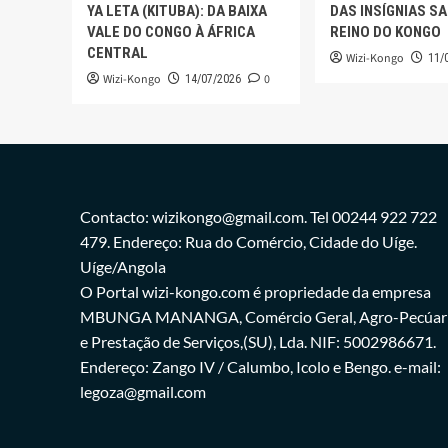
YA LETA (KITUBA): DA BAIXA
DAS INSÍGNIAS S
VALE DO CONGO À ÁFRICA
REINO DO KONGO
CENTRAL
Wizi-Kongo
11/
Wizi-Kongo
0
14/07/2026
Contacto: wizikongo@gmail.com. Tel 00244 922 722
479. Endereço: Rua do Comércio, Cidade do Uíge.
Uíge/Angola
O Portal wizi-kongo.com é propriedade da empresa
MBUNGA MANANGA, Comércio Geral, Agro-Pecúar
e Prestação de Serviços,(SU), Lda. NIF: 5002986671.
Endereço: Zango IV / Calumbo, Icolo e Bengo. e-mail:
legoza@gmail.com