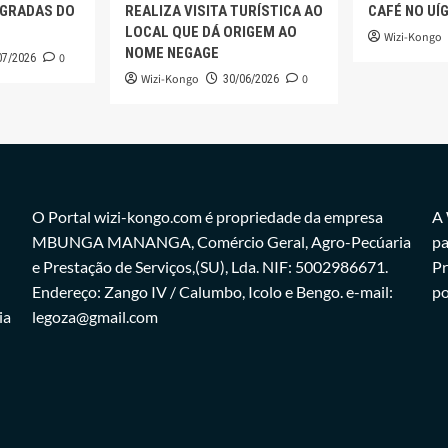
AGRADAS DO
REALIZA VISITA TURÍSTICA AO
CAFÉ NO UÍ
LOCAL QUE DÁ ORIGEM AO
Wizi-Kongo
NOME NEGAGE
0
07/2026
Wizi-Kongo
0
30/06/2026
O Portal wizi-kongo.com é propriedade da empresa
A 
MBUNGA MANANGA, Comércio Geral, Agro-Pecúaria
pa
e Prestação de Serviços,(SU), Lda. NIF: 5002986671.
Pr
Endereço: Zango IV / Calumbo, Icolo e Bengo. e-mail:
po
ia
legoza@gmail.com