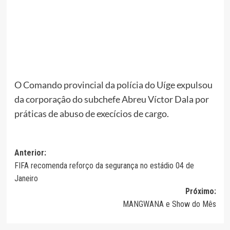
O Comando provincial da polícia do Uíge expulsou
da corporaçâo do subchefe Abreu Víctor Dala por
práticas de abuso de execícios de cargo.
Navegação
Anterior:
FIFA recomenda reforço da segurança no estádio 04 de
de
Janeiro
artigos
Próximo:
MANGWANA e Show do Mês