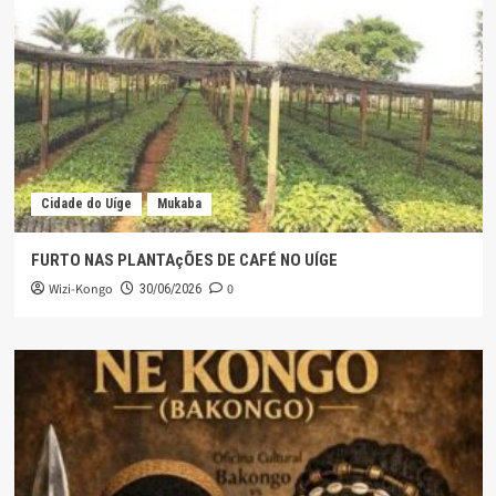
Cidade do Uíge
Mukaba
FURTO NAS PLANTAçÕES DE CAFÉ NO UÍGE
Wizi-Kongo
0
30/06/2026