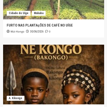
Cidade do Uíge
Mukaba
FURTO NAS PLANTAçÕES DE CAFÉ NO UÍGE
Wizi-Kongo
0
30/06/2026
A. Kikongo