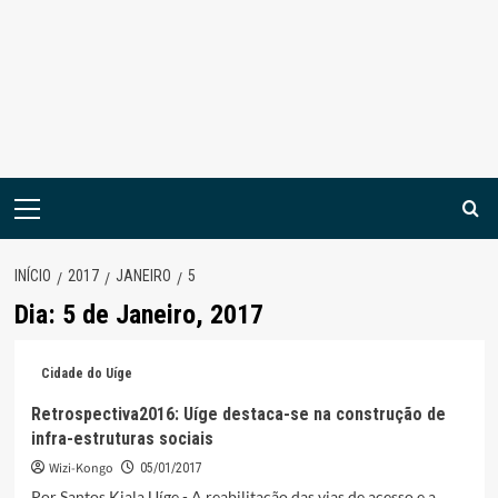
Menu
principal
INÍCIO
2017
JANEIRO
5
Dia:
5 de Janeiro, 2017
Cidade do Uíge
Retrospectiva2016: Uíge destaca-se na construção de
infra-estruturas sociais
Wizi-Kongo
05/01/2017
Por Santos Kiala Uíge - A reabilitação das vias de acesso e a