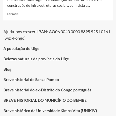
construção de infra-estruturas sociais, com vista a...
Leia
Ler mais
mais
sobre
Retrospectiva2016:
Ajuda-nos crescer: IBAN: AO06 0040 0000 8895 9251 0161
Uíge
(wizi-kongo)
destaca-
se
na
A população do Uige
construção
de
Belezas naturais da província do Uíge
infra-
estruturas
Blog
sociais
Breve historial de Sanza Pombo
Breve historial do ex-Distrito do Congo português
BREVE HISTORIAL DO MUNICÍPIO DO BEMBE
Breve histórico da Universidade Kimpa Vita (UNIKIV)