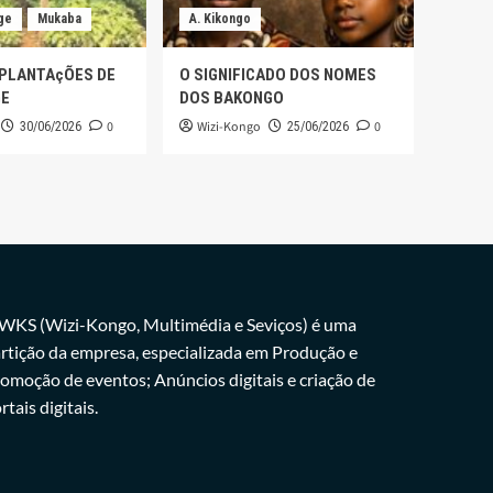
ge
Mukaba
A. Kikongo
 PLANTAçÕES DE
O SIGNIFICADO DOS NOMES
GE
DOS BAKONGO
0
Wizi-Kongo
0
30/06/2026
25/06/2026
WKS (Wizi-Kongo, Multimédia e Seviços) é uma
rtição da empresa, especializada em Produção e
omoção de eventos; Anúncios digitais e criação de
rtais digitais.