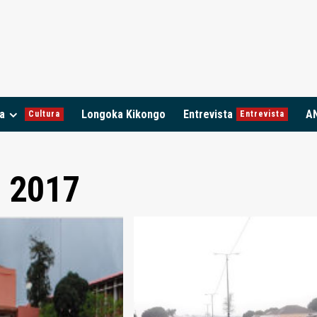
a
Longoka Kikongo
Entrevista
A
Cultura
Entrevista
, 2017