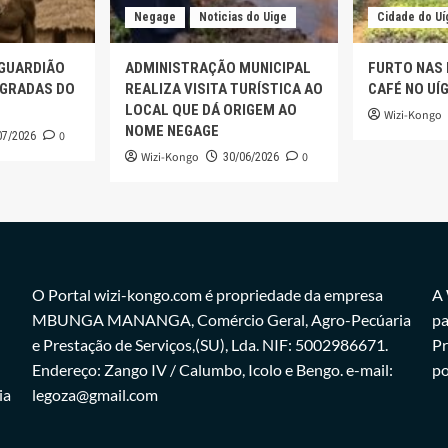
Negage
Noticias do Uige
Cidade do Uí
 GUARDIÃO
ADMINISTRAÇÃO MUNICIPAL
FURTO NAS
AGRADAS DO
REALIZA VISITA TURÍSTICA AO
CAFÉ NO UÍ
LOCAL QUE DÁ ORIGEM AO
Wizi-Kongo
NOME NEGAGE
0
07/2026
Wizi-Kongo
0
30/06/2026
O Portal wizi-kongo.com é propriedade da empresa
A 
MBUNGA MANANGA, Comércio Geral, Agro-Pecúaria
pa
e Prestação de Serviços,(SU), Lda. NIF: 5002986671.
Pr
Endereço: Zango IV / Calumbo, Icolo e Bengo. e-mail:
po
ia
legoza@gmail.com