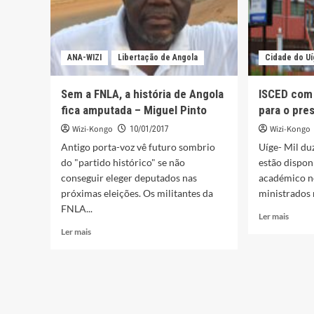
ANA-WIZI
Libertação de Angola
Cidade do U
Sem a FNLA, a história de Angola
ISCED com 
fica amputada – Miguel Pinto
para o pre
Wizi-Kongo
Wizi-Kongo
10/01/2017
Antigo porta-voz vê futuro sombrio
Uíge- Mil du
do "partido histórico" se não
estão dispon
conseguir eleger deputados nas
académico n
próximas eleições. Os militantes da
ministrados n
FNLA...
Leia
Ler mais
mais
Leia
Ler mais
sobre
mais
ISCED
sobre
com
Sem
mais
a
de
FNLA,
mil
a