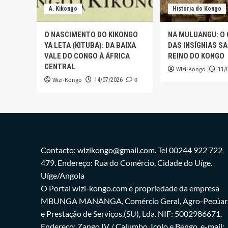
A. Kikongo
História do Kongo
O NASCIMENTO DO KIKONGO
NA MULUANGU: O
YA LETA (KITUBA): DA BAIXA
DAS INSÍGNIAS S
VALE DO CONGO À ÁFRICA
REINO DO KONGO
CENTRAL
Wizi-Kongo
11/
Wizi-Kongo
0
14/07/2026
Contacto: wizikongo@gmail.com. Tel 00244 922 722
479. Endereço: Rua do Comércio, Cidade do Uíge.
Uíge/Angola
O Portal wizi-kongo.com é propriedade da empresa
MBUNGA MANANGA, Comércio Geral, Agro-Pecúar
e Prestação de Serviços,(SU), Lda. NIF: 5002986671.
Endereço: Zango IV / Calumbo, Icolo e Bengo. e-mail: