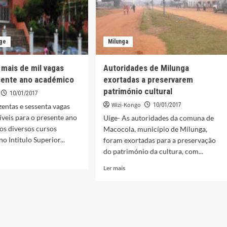
íge
Milunga
mais de mil vagas
Autoridades de Milunga
sente ano académico
exortadas a preservarem
património cultural
10/01/2017
Wizi-Kongo
10/01/2017
zentas e sessenta vagas
íveis para o presente ano
Uíge- As autoridades da comuna de
os diversos cursos
Macocola, município de Milunga,
o Intitulo Superior...
foram exortadas para a preservação
do património da cultura, com...
Leia
Ler mais
mais
sobre
Autoridades
de
Milunga
exortadas