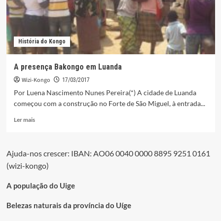
História do Kongo
A presença Bakongo em Luanda
Wizi-Kongo
17/03/2017
Por Luena Nascimento Nunes Pereira(*) A cidade de Luanda
começou com a construção no Forte de São Miguel, à entrada...
Leia
Ler mais
mais
sobre
A
Ajuda-nos crescer: IBAN: AO06 0040 0000 8895 9251 0161
presença
(wizi-kongo)
Bakongo
em
Luanda
A população do Uige
Belezas naturais da província do Uíge