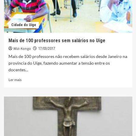
Cidade do Uíge
Mais de 100 professores sem salários no Uíge
Wizi-Kongo
17/03/2017
Mais de 100 professores não recebem salários desde Janeiro na
província do Uíge, fazendo aumentar a tensão entre os
docentes...
Leia
Ler mais
mais
sobre
Mais
de
100
professores
sem
salários
no