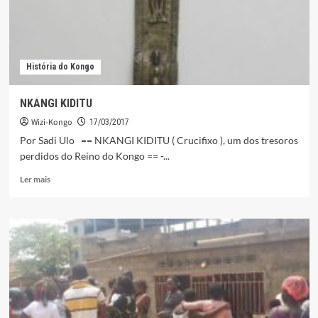
Uíge
História do Kongo
NKANGI KIDITU
Wizi-Kongo
17/03/2017
Por Sadi Ulo == NKANGI KIDITU ( Crucifixo ), um dos tresoros
perdidos do Reino do Kongo == -...
Leia
Ler mais
mais
sobre
NKANGI
KIDITU