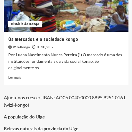
História do Kongo
Os mercados e a sociedade kongo
Wizi-Kongo
31/03/2017
Por Luena Nascimento Nunes Pereira (*) O mercado é uma das
instituições fundamentais da vida social kongo. Se
originalmente os...
Leia
Ler mais
mais
sobre
Os
Ajuda-nos crescer: IBAN: AO06 0040 0000 8895 9251 0161
mercados
(wizi-kongo)
e
a
sociedade
A população do Uige
kongo
Belezas naturais da província do Uíge