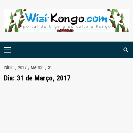
Skip
to
content
Menu
principal
INÍCIO
2017
MARÇO
31
Dia:
31 de Março, 2017