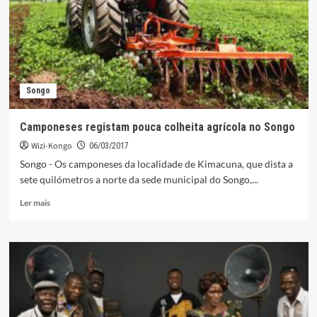
do
Uíge.
Songo
Camponeses registam pouca colheita agrícola no Songo
Wizi-Kongo
06/03/2017
Songo - Os camponeses da localidade de Kimacuna, que dista a
sete quilómetros a norte da sede municipal do Songo,...
Leia
Ler mais
mais
sobre
Camponeses
registam
pouca
colheita
agrícola
no