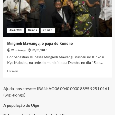
Songo
ANA-WIZI
Damba
Zombo
Mingiédi Mawangu, o papa do Konono
Wizi-Kongo
06/03/2017
Por Sebastião Kupessa Mingiedi Mawangu nasceu no Kinkosi
Kya Mabubu, na sede do município da Damba, no dia 15 de...
Leia
Ler mais
mais
sobre
Mingiédi
Ajuda-nos crescer: IBAN: AO06 0040 0000 8895 9251 0161
Mawangu,
(wizi-kongo)
o
papa
do
A população do Uige
Konono