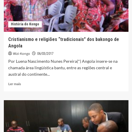
História do Kongo
Cristianismo e religiões “tradicionais” dos bakongo de
Angola
Wizi-Kongo
06/03/2017
Por Luena Nascimento Nunes Pereira(*) Angola insere-se na
chamada área lingüística bantu, entre as regiões central e
austral do continente...
Leia
Ler mais
mais
sobre
Cristianismo
e
religiões
“tradicionais”
dos
bakongo