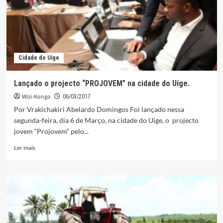
de
Angola
Cidade do Uíge
Lançado o projecto “PROJOVEM” na cidade do Uíge.
Wizi-Kongo
06/03/2017
Por Vrakichakiri Abelardo Domingos Foi lançado nessa
segunda-feira, dia 6 de Março, na cidade do Uíge, o projecto
jovem “Projovem“ pelo...
Leia
Ler mais
mais
sobre
Lançado
o
projecto
“PROJOVEM”
na
cidade