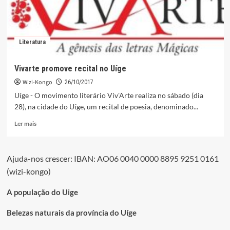
Literatura
Vivarte promove recital no Uíge
Wizi-Kongo
26/10/2017
Uíge - O movimento literário Viv'Arte realiza no sábado (dia
28), na cidade do Uíge, um recital de poesia, denominado...
Leia
Ler mais
mais
sobre
Vivarte
Ajuda-nos crescer: IBAN: AO06 0040 0000 8895 9251 0161
promove
(wizi-kongo)
recital
no
Uíge
A população do Uige
Belezas naturais da província do Uíge