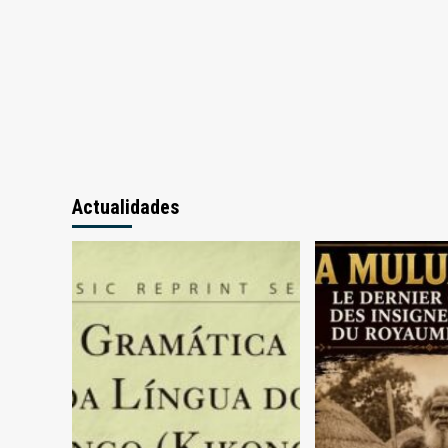
bens
diversos
Actualidades