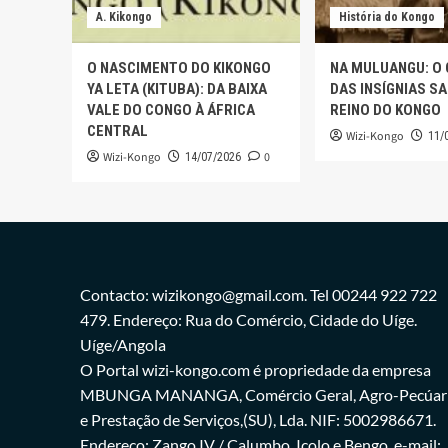
A. Kikongo
História do Kongo
O NASCIMENTO DO KIKONGO
NA MULUANGU: O
YA LETA (KITUBA): DA BAIXA
DAS INSÍGNIAS S
VALE DO CONGO À ÁFRICA
REINO DO KONGO
CENTRAL
Wizi-Kongo
11/
Wizi-Kongo
0
14/07/2026
Contacto: wizikongo@gmail.com. Tel 00244 922 722
479. Endereço: Rua do Comércio, Cidade do Uíge.
Uíge/Angola
O Portal wizi-kongo.com é propriedade da empresa
MBUNGA MANANGA, Comércio Geral, Agro-Pecúar
e Prestação de Serviços,(SU), Lda. NIF: 5002986671.
Endereço: Zango IV / Calumbo, Icolo e Bengo. e-mail: