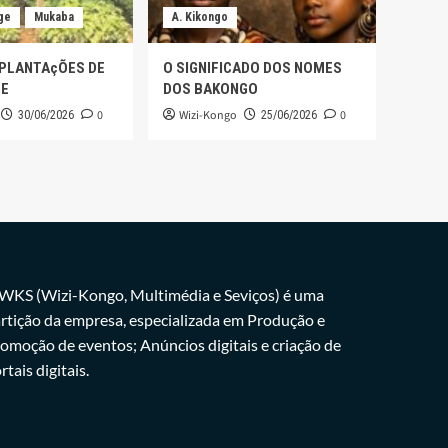
ge
Mukaba
A. Kikongo
 PLANTAçÕES DE
O SIGNIFICADO DOS NOMES
GE
DOS BAKONGO
0
Wizi-Kongo
0
30/06/2026
25/06/2026
WKS (Wizi-Kongo, Multimédia e Seviços) é uma
rtição da empresa, especializada em Produção e
omoção de eventos; Anúncios digitais e criação de
rtais digitais.