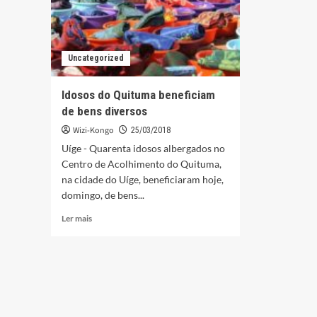
Uncategorized
Idosos do Quituma beneficiam
de bens diversos
Wizi-Kongo
25/03/2018
Uíge - Quarenta idosos albergados no
Centro de Acolhimento do Quituma,
na cidade do Uíge, beneficiaram hoje,
domingo, de bens...
Leia
Ler mais
mais
sobre
Idosos
do
Quituma
beneficiam
de