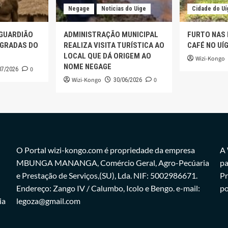
Negage
Noticias do Uige
Cidade do Uí
 GUARDIÃO
ADMINISTRAÇÃO MUNICIPAL
FURTO NAS
AGRADAS DO
REALIZA VISITA TURÍSTICA AO
CAFÉ NO UÍ
LOCAL QUE DÁ ORIGEM AO
Wizi-Kongo
NOME NEGAGE
0
07/2026
Wizi-Kongo
0
30/06/2026
O Portal wizi-kongo.com é propriedade da empresa
A 
MBUNGA MANANGA, Comércio Geral, Agro-Pecúaria
pa
e Prestação de Serviços,(SU), Lda. NIF: 5002986671.
Pr
Endereço: Zango IV / Calumbo, Icolo e Bengo. e-mail:
po
ia
legoza@gmail.com