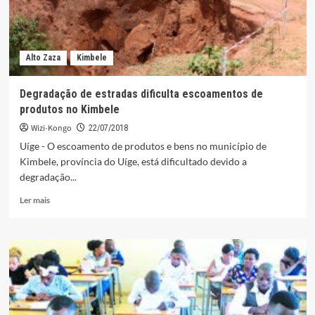
Alto Zaza
Kimbele
Degradação de estradas dificulta escoamentos de
produtos no Kimbele
Wizi-Kongo
22/07/2018
Uíge - O escoamento de produtos e bens no município de
Kimbele, província do Uíge, está dificultado devido a
degradação...
Leia
Ler mais
mais
sobre
Degradação
de
estradas
dificulta
escoamentos
de