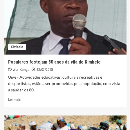
da
estrada
Buengas/Uíge
Kimbele
Populares festejam 80 anos da vila do Kimbele
Wizi-Kongo
22/07/2018
Uíge - Actividades educativas, culturais recreativas e
desportistas, estão a ser promovidas pela população, com vista
a saudar os 80...
Leia
Ler mais
mais
sobre
Populares
festejam
80