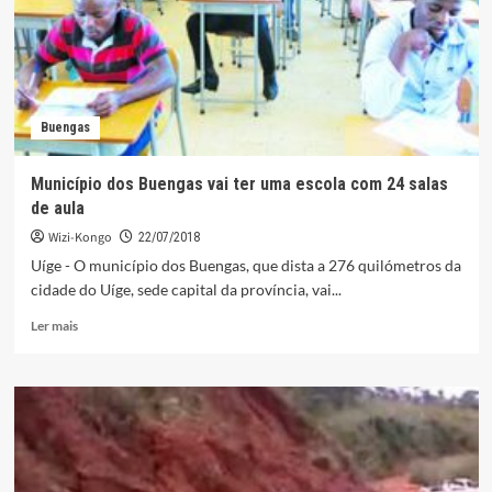
produtos
no
Kimbele
Buengas
Município dos Buengas vai ter uma escola com 24 salas
de aula
Wizi-Kongo
22/07/2018
Uíge - O município dos Buengas, que dista a 276 quilómetros da
cidade do Uíge, sede capital da província, vai...
Leia
Ler mais
mais
sobre
Município
dos
Buengas
vai
ter
uma