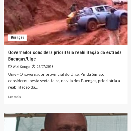
escola
com
24
salas
de
aula
Buengas
Governador considera prioritária reabilitação da estrada
Buengas/Uíge
Wizi-Kongo
22/07/2018
Uíge - O governador provincial do Uíge, Pinda Simão,
considerou nesta sexta-feira, na vila dos Buengas, prioritária a
reabilitação da...
Leia
Ler mais
mais
sobre
Governador
considera
prioritária
reabilitação