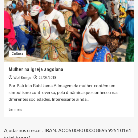
anos
da
vila
do
Kimbele
Cultura
Mulher na Igreja angolana
Wizi-Kongo
22/07/2018
Por Patrício Batsikama A imagem da mulher contém um
simbolismo controverso, pela dinâmica que conheceu nas
diferentes sociedades. Interessante ainda...
Leia
Ler mais
mais
sobre
Mulher
Ajuda-nos crescer: IBAN: AO06 0040 0000 8895 9251 0161
na
(wizi-kongo)
Igreja