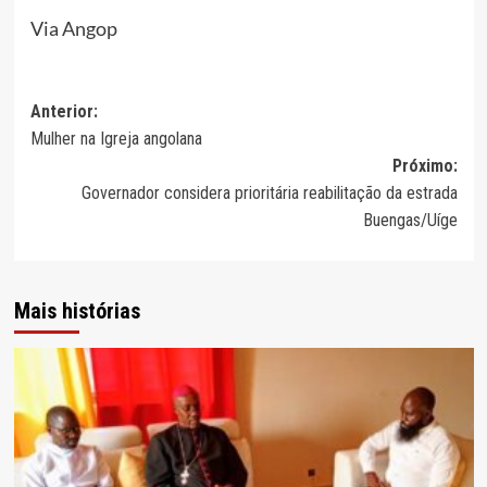
Via Angop
Navegação
Anterior:
Mulher na Igreja angolana
de
Próximo:
artigos
Governador considera prioritária reabilitação da estrada
Buengas/Uíge
Mais histórias