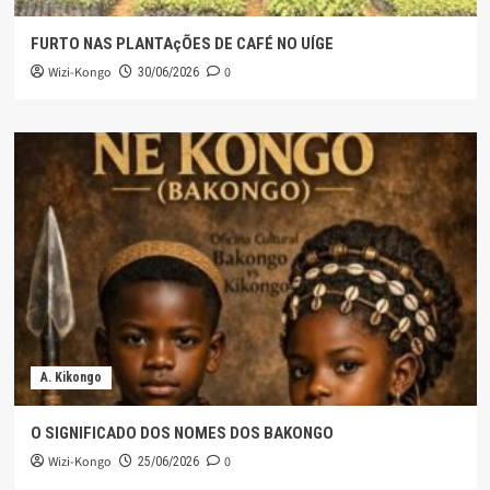
FURTO NAS PLANTAçÕES DE CAFÉ NO UÍGE
Wizi-Kongo
0
30/06/2026
A. Kikongo
O SIGNIFICADO DOS NOMES DOS BAKONGO
Wizi-Kongo
0
25/06/2026