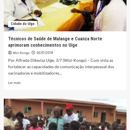
Cidade do Uíge
Técnicos de Saúde de Malange e Cuanza Norte
aprimoram conhecimentos no Uíge
Wizi-Kongo
03/07/2018
Por Alfredo Dikwiza Uíge, 3/7 (Wizi-Kongo) – Com vista as
fortalecer as capacidades de comunicação interpessoal dos
vacinadores e mobilizadores...
Leia
Ler mais
mais
sobre
Técnicos
de
Saúde
de
Malange
e