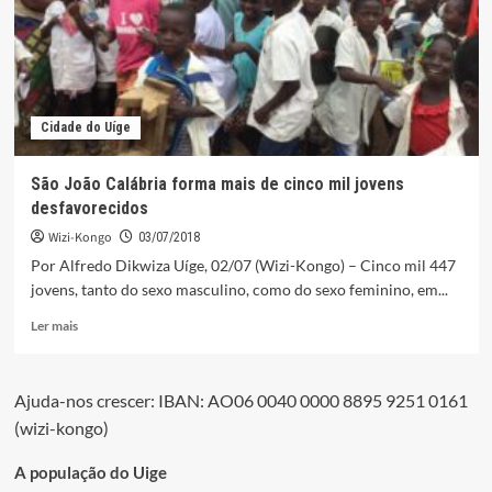
Cuanza
Norte
aprimoram
conhecimentos
no
Uíge
Cidade do Uíge
São João Calábria forma mais de cinco mil jovens
desfavorecidos
Wizi-Kongo
03/07/2018
Por Alfredo Dikwiza Uíge, 02/07 (Wizi-Kongo) – Cinco mil 447
jovens, tanto do sexo masculino, como do sexo feminino, em...
Leia
Ler mais
mais
sobre
São
Ajuda-nos crescer: IBAN: AO06 0040 0000 8895 9251 0161
João
(wizi-kongo)
Calábria
forma
mais
A população do Uige
de