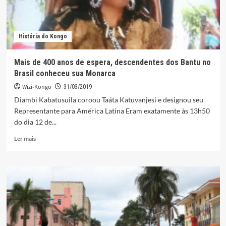
História do Kongo
Mais de 400 anos de espera, descendentes dos Bantu no
Brasil conheceu sua Monarca
Wizi-Kongo
31/03/2019
Diambi Kabatusuila coroou Taáta Katuvanjesi e designou seu
Representante para América Latina Eram exatamente às 13h50
do dia 12 de...
Leia
Ler mais
mais
sobre
Mais
de
400
anos
de
espera,
descendentes