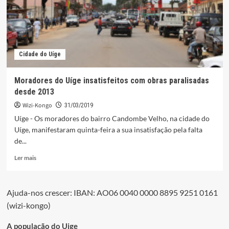
dos
Bantu
no
Brasil
conheceu
Cidade do Uíge
sua
Monarca
Moradores do Uíge insatisfeitos com obras paralisadas
desde 2013
Wizi-Kongo
31/03/2019
Uíge - Os moradores do bairro Candombe Velho, na cidade do
Uíge, manifestaram quinta-feira a sua insatisfação pela falta
de...
Leia
Ler mais
mais
sobre
Moradores
Ajuda-nos crescer: IBAN: AO06 0040 0000 8895 9251 0161
do
(wizi-kongo)
Uíge
insatisfeitos
com
A população do Uige