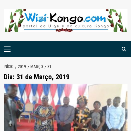
Skip
to
content
Menu
principal
INÍCIO
2019
MARÇO
31
Dia:
31 de Março, 2019