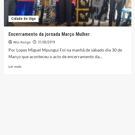
Cidade do Uíge
Encerramento da jornada Março Mulher
Wizi-Kongo
31/03/2019
Por Lopes Miguel Mpungui Foi na manhã de sábado dia 30 de
Março que aconteceu o acto de encerramento da...
Leia
Ler mais
mais
sobre
Encerramento
da
jornada
Março
Mulher