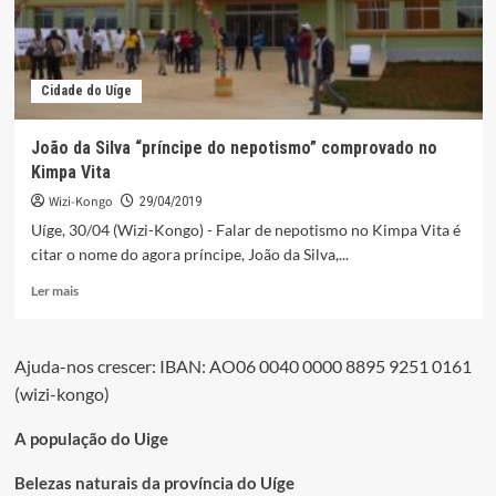
Cidade do Uíge
João da Silva “príncipe do nepotismo” comprovado no
Kimpa Vita
Wizi-Kongo
29/04/2019
Uíge, 30/04 (Wizi-Kongo) - Falar de nepotismo no Kimpa Vita é
citar o nome do agora príncipe, João da Silva,...
Leia
Ler mais
mais
sobre
João
Ajuda-nos crescer: IBAN: AO06 0040 0000 8895 9251 0161
da
(wizi-kongo)
Silva
“príncipe
do
A população do Uige
nepotismo”
comprovado
Belezas naturais da província do Uíge