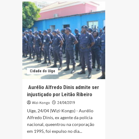
partid
membros
polític
da
mesma
família
no
Uíge
Cidade do Uíge
Aurélio Alfredo Dinis admite ser
injustiçado por Leitão Ribeiro
Wizi-Kongo
24/04/2019
Uíge, 24/04 (Wizi-Kongo) - Aurélio
Alfredo Dinis, ex agente da polícia
nacional, queentrou na corporação
em 1995, foi expulso no dia...