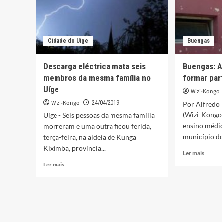
Cidade do Uíge
Buengas
Descarga eléctrica mata seis
Buengas: 
membros da mesma família no
formar part
Uíge
Wizi-Kongo
Wizi-Kongo
24/04/2019
Por Alfredo
(Wizi-Kongo
Uíge - Seis pessoas da mesma família
ensino médio
morreram e uma outra ficou ferida,
município do
terça-feira, na aldeia de Kunga
Kiximba, província...
Leia
Ler mais
mais
Leia
Ler mais
sobre
mais
Buenga
sobre
Aluno
Descarga
acusa
eléctrica
de
mata
forma
seis