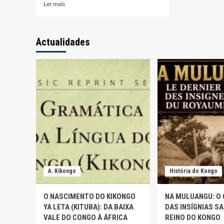
Leia
Ler mais
mais
sobre
Aurélio
Actualidades
Alfredo
Dinis
admite
ser
injustiçado
por
Leitão
Ribeiro
A. Kikongo
História do Kongo
O NASCIMENTO DO KIKONGO
NA MULUANGU: O
YA LETA (KITUBA): DA BAIXA
DAS INSÍGNIAS S
VALE DO CONGO À ÁFRICA
REINO DO KONGO