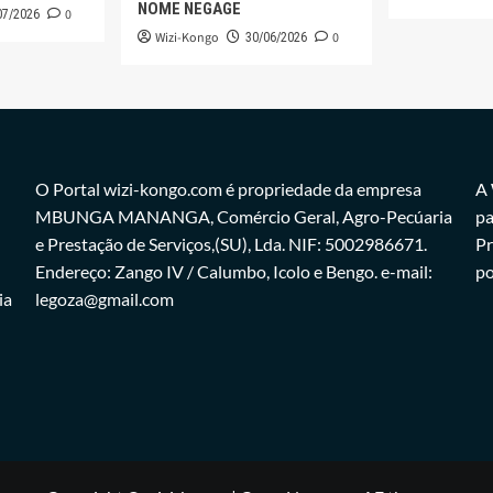
NOME NEGAGE
0
07/2026
Wizi-Kongo
0
30/06/2026
O Portal wizi-kongo.com é propriedade da empresa
A 
MBUNGA MANANGA, Comércio Geral, Agro-Pecúaria
pa
e Prestação de Serviços,(SU), Lda. NIF: 5002986671.
Pr
Endereço: Zango IV / Calumbo, Icolo e Bengo. e-mail:
po
ia
legoza@gmail.com