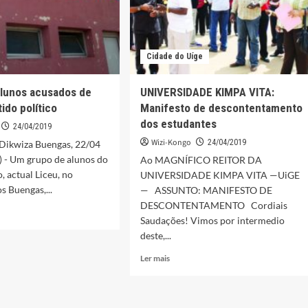
Cidade do Uíge
Alunos acusados de
UNIVERSIDADE KIMPA VITA:
ido político
Manifesto de descontentamento
dos estudantes
24/04/2019
Wizi-Kongo
24/04/2019
 Dikwiza Buengas, 22/04
) - Um grupo de alunos do
Ao MAGNÍFICO REITOR DA
, actual Liceu, no
UNIVERSIDADE KIMPA VITA —UiGE
s Buengas,...
— ASSUNTO: MANIFESTO DE
DESCONTENTAMENTO Cordiais
Saudações! Vimos por intermedio
deste,...
s:
Leia
Ler mais
s
mais
dos
sobre
UNIVERSIDADE
r