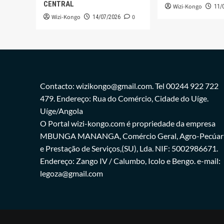
CENTRAL
Wizi-Kongo
11/
Wizi-Kongo
0
14/07/2026
Contacto: wizikongo@gmail.com. Tel 00244 922 722
479. Endereço: Rua do Comércio, Cidade do Uíge.
Uíge/Angola
O Portal wizi-kongo.com é propriedade da empresa
MBUNGA MANANGA, Comércio Geral, Agro-Pecúar
e Prestação de Serviços,(SU), Lda. NIF: 5002986671.
Endereço: Zango IV / Calumbo, Icolo e Bengo. e-mail:
legoza@gmail.com