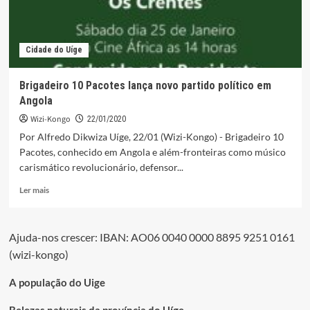
Cidade do Uíge
Brigadeiro 10 Pacotes lança novo partido político em
Angola
Wizi-Kongo
22/01/2020
Por Alfredo Dikwiza Uíge, 22/01 (Wizi-Kongo) - Brigadeiro 10
Pacotes, conhecido em Angola e além-fronteiras como músico
carismático revolucionário, defensor...
Leia
Ler mais
mais
sobre
Brigadeiro
Ajuda-nos crescer: IBAN: AO06 0040 0000 8895 9251 0161
10
(wizi-kongo)
Pacotes
lança
novo
A população do Uige
partido
político