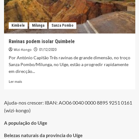
Kimbele
Milunga
Sanza Pombo
Ravinas podem isolar Quimbele
Wizi-Kongo
01/12/2020
Por António Capitão Três ravinas de grande dimensão, no troço
Sanza Pombo/Milunga, no Uíge, estão a progredir rapidamente
em direcção...
Leia
Ler mais
mais
sobre
Ravinas
Ajuda-nos crescer: IBAN: AO06 0040 0000 8895 9251 0161
podem
(wizi-kongo)
isolar
Quimbele
A população do Uige
Belezas naturais da província do Uíge