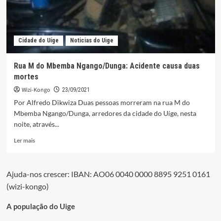
Cidade do Uíge
Noticias do Uige
Rua M do Mbemba Ngango/Dunga: Acidente causa duas
mortes
Wizi-Kongo
23/09/2021
Por Alfredo Dikwiza Duas pessoas morreram na rua M do
Mbemba Ngango/Dunga, arredores da cidade do Uíge, nesta
noite, através...
Leia
Ler mais
mais
sobre
Rua
Ajuda-nos crescer: IBAN: AO06 0040 0000 8895 9251 0161
M
(wizi-kongo)
do
Mbemba
Ngango/Dunga:
A população do Uige
Acidente