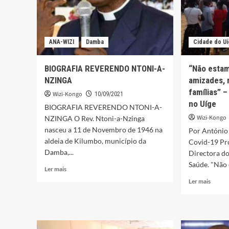
ANA-WIZI
Damba
Cidade do U
BIOGRAFIA REVERENDO NTONI-A-
“Não estam
NZINGA
amizades, 
famílias” 
Wizi-Kongo
10/09/2021
no Uíge
BIOGRAFIA REVERENDO NTONI-A-
Wizi-Kongo
NZINGA O Rev. Ntoni-a-Nzinga
nasceu a 11 de Novembro de 1946 na
Por António
aldeia de Kilumbo, município da
Covid-19 Pr
Damba,...
Directora do
Saúde. "Não 
Leia
Ler mais
mais
Leia
Ler mais
sobre
mais
BIOGRAFIA
sobre
REVERENDO
“Não
NTONI-
estam
A-
aqui