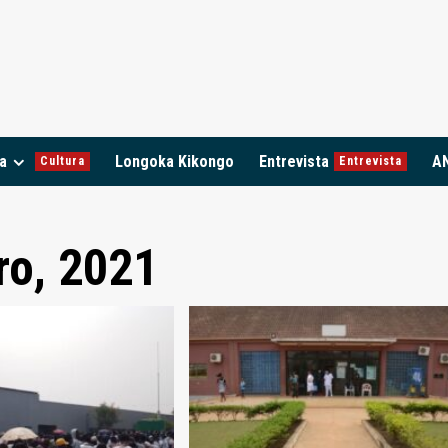
a
Longoka Kikongo
Entrevista
A
Cultura
Entrevista
ro, 2021