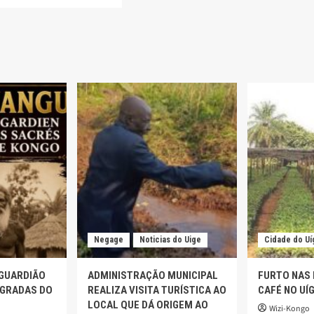
l
ndes
cia
Negage
Noticias do Uige
Cidade do Uí
 GUARDIÃO
ADMINISTRAÇÃO MUNICIPAL
FURTO NAS
AGRADAS DO
REALIZA VISITA TURÍSTICA AO
CAFÉ NO UÍ
LOCAL QUE DÁ ORIGEM AO
Wizi-Kongo