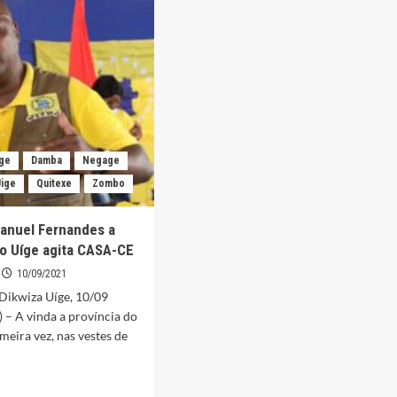
pacientes
são
atendimento
es,
diariamente
no
hospital
municipal
s”
do
Uíge
ora
íge
Damba
Negage
Uige
Quitexe
Zombo
anuel Fernandes a
do Uíge agita CASA-CE
10/09/2021
Dikwiza Uíge, 10/09
 – A vinda a província do
meira vez, nas vestes de