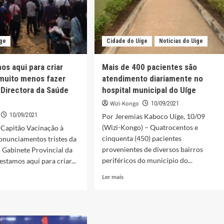
íge
Cidade do Uíge
Noticias do Uige
os aqui para criar
Mais de 400 pacientes são
muito menos fazer
atendimento diariamente no
– Directora da Saúde
hospital municipal do Uíge
Wizi-Kongo
10/09/2021
10/09/2021
Por Jeremias Kaboco Uíge, 10/09
(Wizi-Kongo) – Quatrocentos e
 Capitão Vacinação à
cinquenta (450) pacientes
onunciamentos tristes da
provenientes de diversos bairros
 Gabinete Provincial da
periféricos do município do...
estamos aqui para criar...
Leia
Ler mais
mais
sobre
Mais
de
os
400