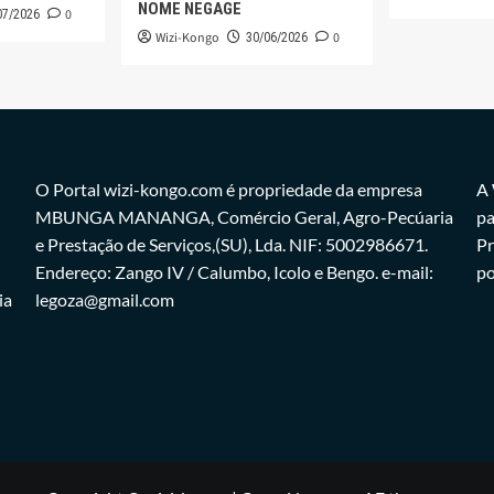
NOME NEGAGE
0
07/2026
Wizi-Kongo
0
30/06/2026
O Portal wizi-kongo.com é propriedade da empresa
A 
MBUNGA MANANGA, Comércio Geral, Agro-Pecúaria
pa
e Prestação de Serviços,(SU), Lda. NIF: 5002986671.
Pr
Endereço: Zango IV / Calumbo, Icolo e Bengo. e-mail:
po
ia
legoza@gmail.com