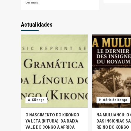
mais
Leia
Ler mais
sobre
mais
Vinda
sobre
de
Chefes
Manue
Actualidades
de
Ferna
secções
a
colocados
provín
em
do
prova
Uíge
à
agita
porta
CASA-
fechada
CE
A. Kikongo
História do Kongo
O NASCIMENTO DO KIKONGO
NA MULUANGU: O
YA LETA (KITUBA): DA BAIXA
DAS INSÍGNIAS S
VALE DO CONGO À ÁFRICA
REINO DO KONGO