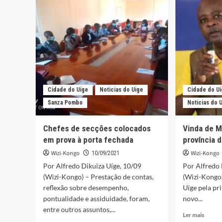
NZINGA
para
criar
amizad
muito
menos
fazer
família
–
Direct
Cidade do Uíge
Noticias do Uige
Cidade do U
da
Sanza Pombo
Noticias do 
Saúde
no
Uíge
Chefes de secções colocados
Vinda de M
em prova à porta fechada
província 
Wizi-Kongo
Wizi-Kongo
10/09/2021
Por Alfredo Dikuiza Uíge, 10/09
Por Alfredo 
(Wizi-Kongo) – Prestação de contas,
(Wizi-Kongo)
reflexão sobre desempenho,
Uíge pela pri
pontualidade e assiduidade, foram,
novo...
entre outros assuntos,...
Leia
Ler mais