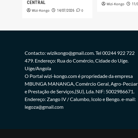
CENTRAL
Wizi-Kongo
11/
Wizi-Kongo
0
14/07/2026
Contacto: wizikongo@gmail.com. Tel 00244 922 722
479. Endereço: Rua do Comércio, Cidade do Uíge.
Uíge/Angola
O Portal wizi-kongo.com é propriedade da empresa
MBUNGA MANANGA, Comércio Geral, Agro-Pecúar
e Prestação de Serviços,(SU), Lda. NIF: 5002986671.
Endereço: Zango IV / Calumbo, Icolo e Bengo. e-mail:
legoza@gmail.com