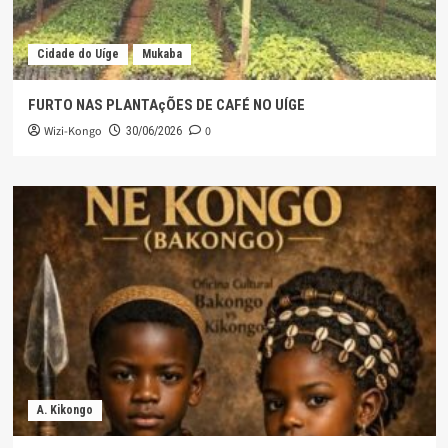
Cidade do Uíge
Mukaba
FURTO NAS PLANTAçÕES DE CAFÉ NO UÍGE
Wizi-Kongo
0
30/06/2026
A. Kikongo