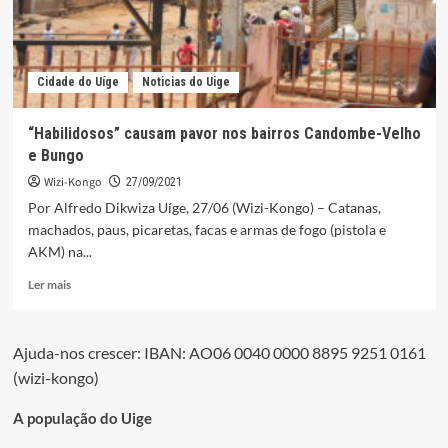
Cidade do Uíge
Noticias do Uige
“Habilidosos” causam pavor nos bairros Candombe-Velho
e Bungo
Wizi-Kongo
27/09/2021
Por Alfredo Dikwiza Uíge, 27/06 (Wizi-Kongo) – Catanas,
machados, paus, picaretas, facas e armas de fogo (pistola e
AKM) na...
Leia
Ler mais
mais
sobre
“Habilidosos”
Ajuda-nos crescer: IBAN: AO06 0040 0000 8895 9251 0161
causam
(wizi-kongo)
pavor
nos
bairros
A população do Uige
Candombe-