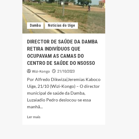
Damba
Noticias do Uige
DIRECTOR DE SAÚDE DA DAMBA
RETIRA INDIVÍDUOS QUE
OCUPAVAM AS CAMAS DO
CENTRO DE SAÚDE DO NSOSSO
Wizi-Kongo
21/10/2023
Por Alfredo Dikwiza|Jeremias Kaboco
Uíge, 21/10 (Wizi-Kongo) – O director
municipal de saúde da Damba,
Luzaiadio Pedro deslocou-se essa
manhã...
Leia
Ler mais
mais
sobre
DIRECTOR