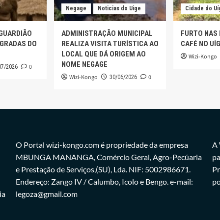
Negage
Noticias do Uige
Cidade do Uí
 GUARDIÃO
ADMINISTRAÇÃO MUNICIPAL
FURTO NAS
AGRADAS DO
REALIZA VISITA TURÍSTICA AO
CAFÉ NO UÍ
LOCAL QUE DÁ ORIGEM AO
Wizi-Kongo
NOME NEGAGE
0
07/2026
Wizi-Kongo
0
30/06/2026
O Portal wizi-kongo.com é propriedade da empresa
A 
MBUNGA MANANGA, Comércio Geral, Agro-Pecúaria
pa
e Prestação de Serviços,(SU), Lda. NIF: 5002986671.
Pr
Endereço: Zango IV / Calumbo, Icolo e Bengo. e-mail:
po
ia
legoza@gmail.com