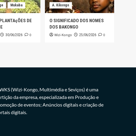
ge
Mukaba
A. Kikongo
 PLANTAçÕES DE
O SIGNIFICADO DOS NOMES
GE
DOS BAKONGO
0
Wizi-Kongo
0
30/06/2026
25/06/2026
WKS (Wizi-Kongo, Multimédia e Seviços) é uma
rtição da empresa, especializada em Produção e
omoção de eventos; Anúncios digitais e criação de
rtais digitais.