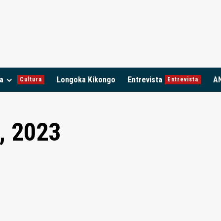
a
Longoka Kikongo
Entrevista
A
Cultura
Entrevista
, 2023