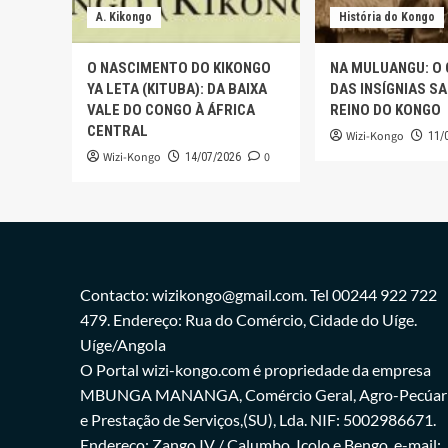
A. Kikongo
História do Kongo
O NASCIMENTO DO KIKONGO
NA MULUANGU: O
YA LETA (KITUBA): DA BAIXA
DAS INSÍGNIAS S
VALE DO CONGO À ÁFRICA
REINO DO KONGO
CENTRAL
Wizi-Kongo
11/
Wizi-Kongo
0
14/07/2026
Contacto: wizikongo@gmail.com. Tel 00244 922 722
479. Endereço: Rua do Comércio, Cidade do Uíge.
Uíge/Angola
O Portal wizi-kongo.com é propriedade da empresa
MBUNGA MANANGA, Comércio Geral, Agro-Pecúar
e Prestação de Serviços,(SU), Lda. NIF: 5002986671.
Endereço: Zango IV / Calumbo, Icolo e Bengo. e-mail: