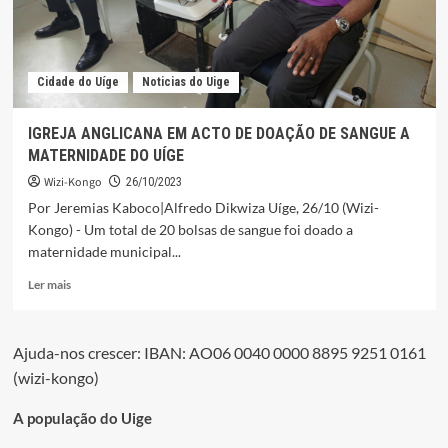
Cidade do Uíge
Noticias do Uige
IGREJA ANGLICANA EM ACTO DE DOAÇÃO DE SANGUE A
MATERNIDADE DO UÍGE
Wizi-Kongo
26/10/2023
Por Jeremias Kaboco|Alfredo Dikwiza Uíge, 26/10 (Wizi-
Kongo) - Um total de 20 bolsas de sangue foi doado a
maternidade municipal...
Leia
Ler mais
mais
sobre
IGREJA
Ajuda-nos crescer: IBAN: AO06 0040 0000 8895 9251 0161
ANGLICANA
(wizi-kongo)
EM
ACTO
DE
A população do Uige
DOAÇÃO