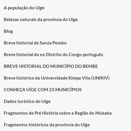
PARA
ÁREA
A população do Uige
TÉCNICA
E
Belezas naturais da província do Uíge
INFRAESTRUTURA
VISITA
Blog
ESCOLAS
DE
Breve historial de Sanza Pombo
CAMPO
DOS
Breve historial do ex-Distrito do Congo português
AGRICULTORES
DE
BREVE HISTORIAL DO MUNICÍPIO DO BEMBE
MBANZA
MABUBU
Breve histórico da Universidade Kimpa Vita (UNIKIV)
CONHEÇA UÍGE COM 23 MUNICÍPIOS
Dados turístico do Uíge
Fragmentos de Pré História sobre a Região do Mukaba
Fragmentos históricos da província do Uíge