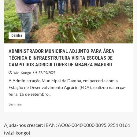
VIOLAR
ANCIÃ
DE
90
ANOS
Damba
ADMINISTRADOR MUNICIPAL ADJUNTO PARA ÁREA
TÉCNICA E INFRAESTRUTURA VISITA ESCOLAS DE
CAMPO DOS AGRICULTORES DE MBANZA MABUBU
Wizi-Kongo
22/09/2025
A Administração Municipal da Damba, em parceria com a
Estação de Desenvolvimento Agrário (EDA), realizou na terça-
feira, 16 de setembro...
Leia
Ler mais
mais
sobre
ADMINISTRADOR
Ajuda-nos crescer: IBAN: AO06 0040 0000 8895 9251 0161
MUNICIPAL
(wizi-kongo)
ADJUNTO