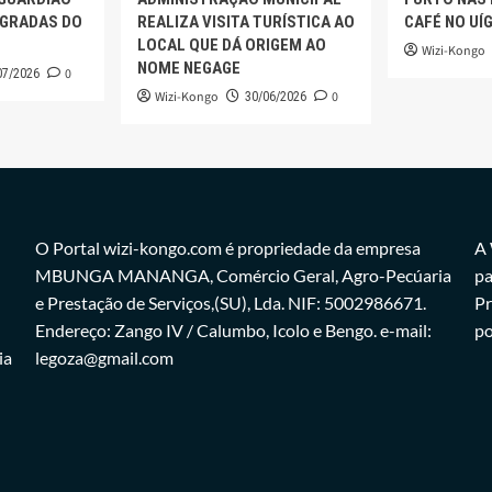
AGRADAS DO
REALIZA VISITA TURÍSTICA AO
CAFÉ NO UÍ
LOCAL QUE DÁ ORIGEM AO
Wizi-Kongo
NOME NEGAGE
0
07/2026
Wizi-Kongo
0
30/06/2026
O Portal wizi-kongo.com é propriedade da empresa
A 
MBUNGA MANANGA, Comércio Geral, Agro-Pecúaria
pa
e Prestação de Serviços,(SU), Lda. NIF: 5002986671.
Pr
Endereço: Zango IV / Calumbo, Icolo e Bengo. e-mail:
po
ia
legoza@gmail.com