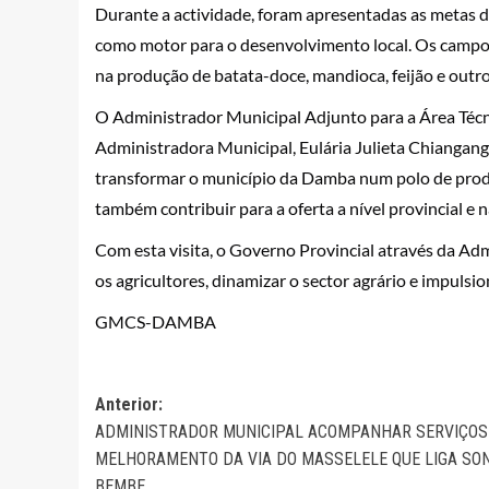
Durante a actividade, foram apresentadas as metas da
como motor para o desenvolvimento local. Os campos
na produção de batata-doce, mandioca, feijão e outro
O Administrador Municipal Adjunto para a Área Técni
Administradora Municipal, Eulária Julieta Chiangang
transformar o município da Damba num polo de prod
também contribuir para a oferta a nível provincial e n
Com esta visita, o Governo Provincial através da Ad
os agricultores, dinamizar o sector agrário e impul
GMCS-DAMBA
Navegação
Anterior:
ADMINISTRADOR MUNICIPAL ACOMPANHAR SERVIÇOS
de
MELHORAMENTO DA VIA DO MASSELELE QUE LIGA SO
artigos
BEMBE