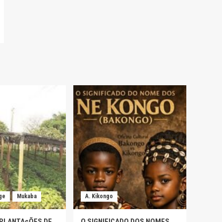
ge
Mukaba
A. Kikongo
 PLANTAçÕES DE
O SIGNIFICADO DOS NOMES