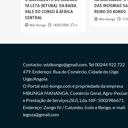
YA LETA (KITUBA): DA BAIXA
DAS INSÍGNIAS S
VALE DO CONGO À ÁFRICA
REINO DO KONGO
CENTRAL
Wizi-Kongo
11/
Wizi-Kongo
0
14/07/2026
Contacto: wizikongo@gmail.com. Tel 00244 922 722
479. Endereço: Rua do Comércio, Cidade do Uíge.
Uíge/Angola
O Portal wizi-kongo.com é propriedade da empresa
MBUNGA MANANGA, Comércio Geral, Agro-Pecúar
e Prestação de Serviços,(SU), Lda. NIF: 5002986671.
Endereço: Zango IV / Calumbo, Icolo e Bengo. e-mail:
legoza@gmail.com