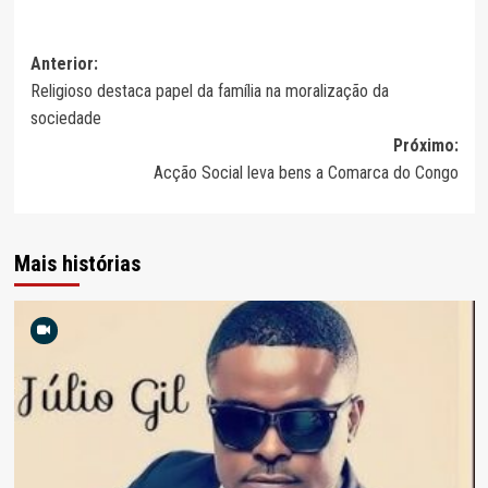
Navegação
Anterior:
Religioso destaca papel da família na moralização da
de
sociedade
artigos
Próximo:
Acção Social leva bens a Comarca do Congo
Mais histórias