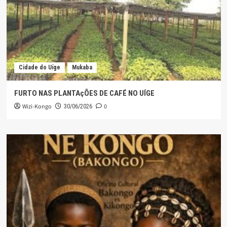
Cidade do Uíge
Mukaba
FURTO NAS PLANTAçÕES DE CAFÉ NO UÍGE
Wizi-Kongo
0
30/06/2026