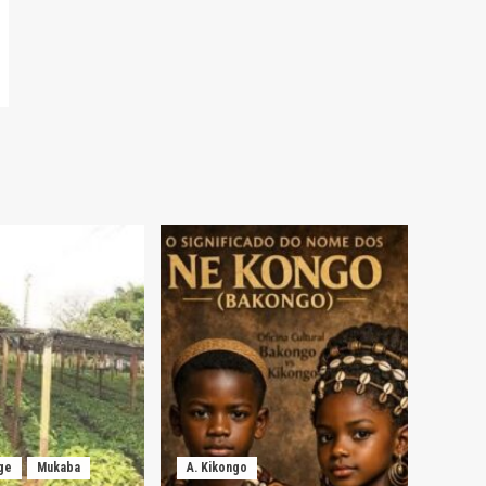
ge
Mukaba
A. Kikongo