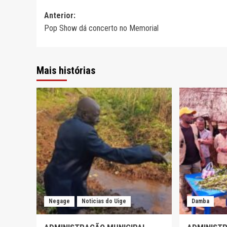
Navegação
Anterior:
Pop Show dá concerto no Memorial
de
artigos
Mais histórias
Negage
Noticias do Uige
Damba