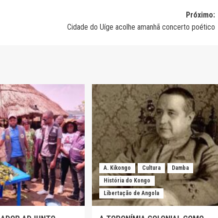
Próximo:
Cidade do Uíge acolhe amanhã concerto poético
A. Kikongo
Cultura
Damba
História do Kongo
Libertação de Angola