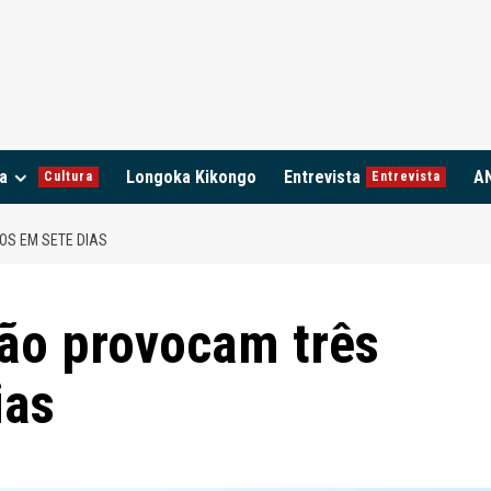
a
Longoka Kikongo
Entrevista
A
Cultura
Entrevista
OS EM SETE DIAS
ção provocam três
ias