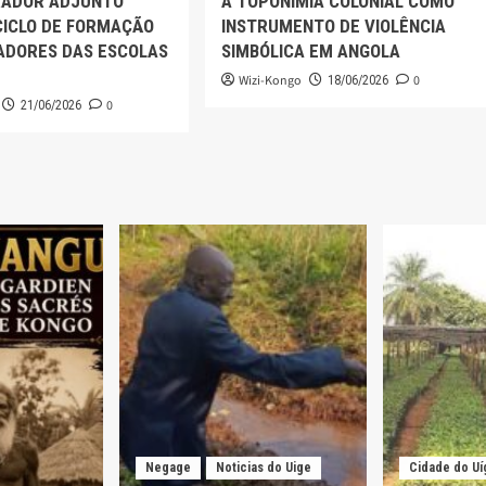
RADOR ADJUNTO
A TOPONÍMIA COLONIAL COMO
CICLO DE FORMAÇÃO
INSTRUMENTO DE VIOLÊNCIA
TADORES DAS ESCOLAS
SIMBÓLICA EM ANGOLA
Wizi-Kongo
0
18/06/2026
0
21/06/2026
Negage
Noticias do Uige
Cidade do Uí