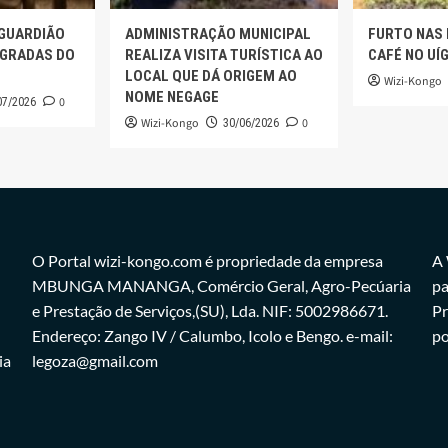
 GUARDIÃO
ADMINISTRAÇÃO MUNICIPAL
FURTO NAS
AGRADAS DO
REALIZA VISITA TURÍSTICA AO
CAFÉ NO UÍ
LOCAL QUE DÁ ORIGEM AO
Wizi-Kongo
NOME NEGAGE
0
07/2026
Wizi-Kongo
0
30/06/2026
O Portal wizi-kongo.com é propriedade da empresa
A 
MBUNGA MANANGA, Comércio Geral, Agro-Pecúaria
pa
e Prestação de Serviços,(SU), Lda. NIF: 5002986671.
Pr
Endereço: Zango IV / Calumbo, Icolo e Bengo. e-mail:
po
ia
legoza@gmail.com