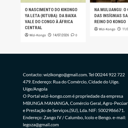
O NASCIMENTO DO KIKONGO
NA MULUANGU: O
YA LETA (KITUBA): DA BAIXA
DAS INSÍGNIAS S
VALE DO CONGO À ÁFRICA
REINO DO KONGO
CENTRAL
Wizi-Kongo
11/
Wizi-Kongo
0
14/07/2026
Contacto: wizikongo@gmail.com. Tel 00244 922 722
479. Endereço: Rua do Comércio, Cidade do Uíge.
Uíge/Angola
O Portal wizi-kongo.com é propriedade da empresa
MBUNGA MANANGA, Comércio Geral, Agro-Pecúar
e Prestação de Serviços,(SU), Lda. NIF: 5002986671.
Endereço: Zango IV / Calumbo, Icolo e Bengo. e-mail:
legoza@gmail.com